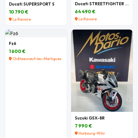
Ducati STREETFIGHTER V4 LAMBORGHINI N°349/630
Ducati SUPERSPORT S
64 490 €
10 790 €
La Ravoire
La Ravoire
Fz6
1 600 €
Châteauneuf-les-Martigues
Suzuki GSX-8R
7 990 €
Horbourg-Wihr