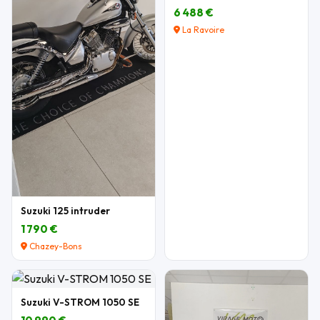
6 488 €
La Ravoire
Suzuki 125 intruder
1 790 €
Chazey-Bons
Suzuki V-STROM 1050 SE