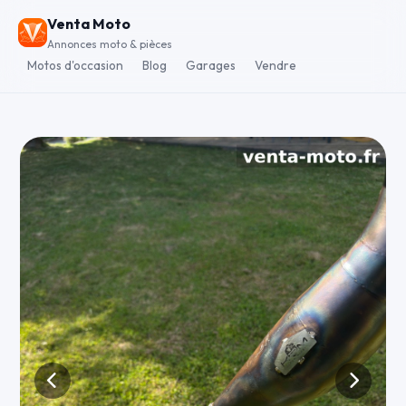
Venta Moto
Annonces moto & pièces
Motos d'occasion
Blog
Garages
Vendre