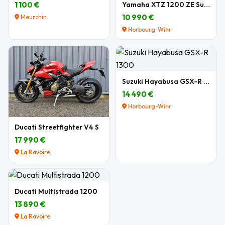
1 100 €
Yamaha XTZ 1200 ZE Super Tenere
10 990 €
Meurchin
Horbourg-Wihr
Suzuki Hayabusa GSX-R 1300
14 490 €
Horbourg-Wihr
Ducati Streetfighter V4 S
17 990 €
La Ravoire
Ducati Multistrada 1200
13 890 €
La Ravoire