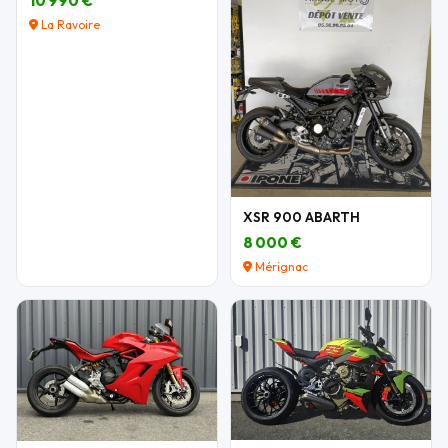
10 990 €
La Ravoire
XSR 900 ABARTH
8 000 €
Mérignac