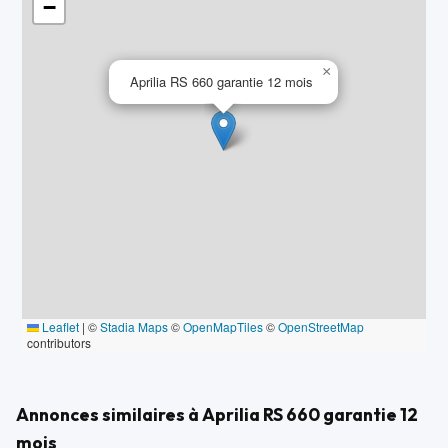
−
Révision faite le 18/02/2026
garantie 12 mois
×
Aprilia RS 660 garantie 12 mois
OPTIONS ET ÉQUIPEMENTS :
Autres équipements et informations :
- Classe Crit'air : 1
Référence annonce : 0001698
Leaflet
|
©
Stadia Maps
©
OpenMapTiles
©
OpenStreetMap
contributors
Annonces similaires à Aprilia RS 660 garantie 12
mois