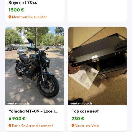
Rieju mrt 70cc
1 500 €
Montmartin-sur-Mer
Yamaha MT-09 – Excellent état – Nombreux équipemen
Top case neuf
6 900 €
230 €
Paris 9e Arrondissement
Vaulx-en-Velin