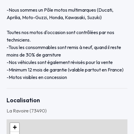
-Nous sommes un Pôle motos multimarques (Ducati,
Aprilia, Moto-Guzzi, Honda, Kawasaki, Suzuki)
Toutes nos motos d'occasion sont contrôlées par nos
techniciens.
-Tous les consommables sont remis à neuf, quand il reste
moins de 30% de garniture
-Nos véhicules sont également révisés pour la vente
-Minimum 12 mois de garantie (valable partout en France)
-Motos visibles en concession
-Possibilité de reprise et de financement
-Possibilité d'envoi de concession à concession partout en
France
Localisation
La Ravoire (73490)
Cette RS660 est une première main
La moto est en 100 chevaux, elle n'est pas bridable A2
+
Elle est équipée des tampons de protection