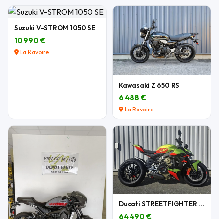
Suzuki V-STROM 1050 SE
10 990 €
La Ravoire
Kawasaki Z 650 RS
6 488 €
La Ravoire
Ducati STREETFIGHTER V4 LAMBORGHINI N°349/630
64 490 €