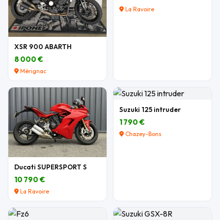
La Ravoire
XSR 900 ABARTH
8 000 €
Mérignac
Suzuki 125 intruder
1 790 €
Chazey-Bons
Ducati SUPERSPORT S
10 790 €
La Ravoire