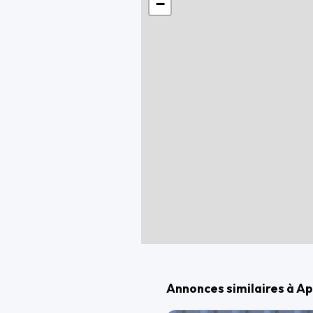
−
OPTIONS ET ÉQUIPEMENTS :
Autres équipements et informations
- Classe Crit'air : 1
Référence annonce : 0001624
Annonces similaires à Ap