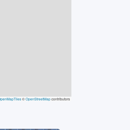
OpenMapTiles
©
OpenStreetMap
contributors