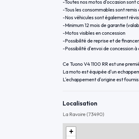
-Toutes nos motos d'occasion sont c
-Tous les consommables sont remis à
-Nos véhicules sont également révis
-Minimum 12 mois de garantie (valab
-Motos visibles en concession
-Possibilité de reprise et de financ
-Possibilité d'envoi de concession 
Ce Tuono V4 1100 RR est une premi
La moto est équipée d'un echappe
L'echappement d'origine est fournis
Pour la vente :
-Remplacement des deux pneus
Localisation
-Kit chaîne
La Ravoire (73490)
-Révision des 30 000 kms
+
garantie 12 mois