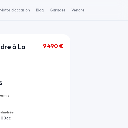
Motos d'occasion
Blog
Garages
Vendre
9 490 €
ndre à La
s
ermis
A
ylindrée
100cc