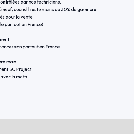
ontrôlées par nos techniciens.
 neuf, quand il reste moins de 30% de garniture
és pour la vente
le partout en France)
ement
à concession partout en France
ère main
ment SC Project
 avec la moto