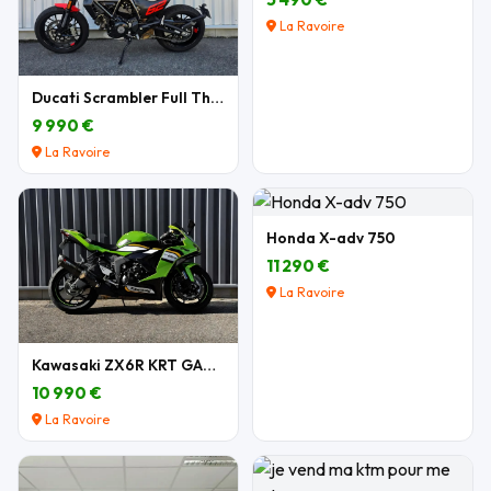
La Ravoire
Ducati Scrambler Full Throttle 803 cm3
9 990 €
La Ravoire
Honda X-adv 750
11 290 €
La Ravoire
Kawasaki ZX6R KRT GARANTIE
10 990 €
La Ravoire