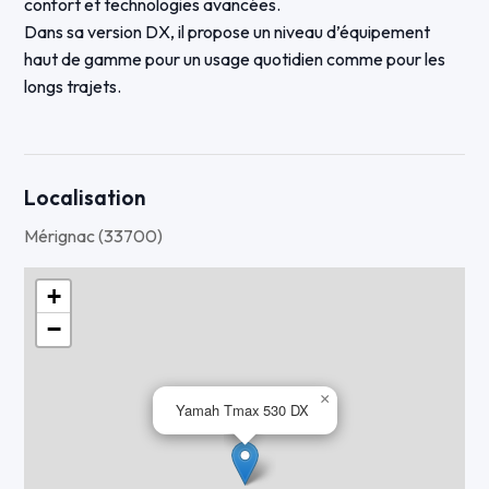
confort et technologies avancées.
Dans sa version DX, il propose un niveau d’équipement
haut de gamme pour un usage quotidien comme pour les
longs trajets.
🔧 Équipements version DX :
✔ Régulateur de vitesse
✔ Poignées chauffantes
Localisation
✔ Selle chauffante
Mérignac (33700)
✔ Modes de conduite
✔ Traction control
+
✔ Démarrage sans clé (Smart Key)
−
🔧 État & suivi :
✔ Kilométrage maîtrisé
×
Yamah Tmax 530 DX
✔ Scooter propre et bien entretenu
✔ Fonctionnement parfait
✔ Prêt à rouler