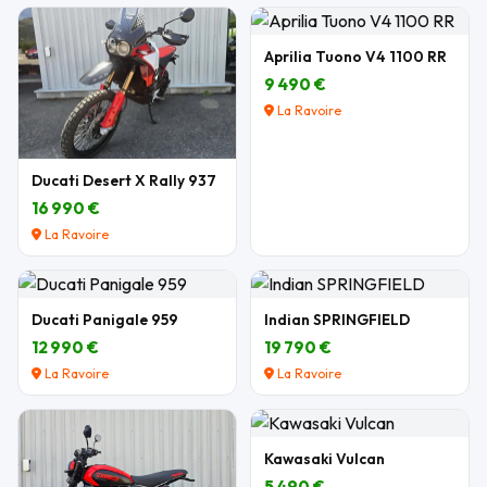
Aprilia Tuono V4 1100 RR
9 490 €
La Ravoire
Ducati Desert X Rally 937
16 990 €
La Ravoire
Ducati Panigale 959
Indian SPRINGFIELD
12 990 €
19 790 €
La Ravoire
La Ravoire
Kawasaki Vulcan
5 490 €