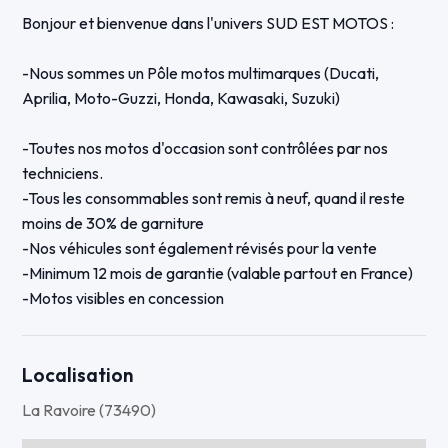
Bonjour et bienvenue dans l'univers SUD EST MOTOS :
-Nous sommes un Pôle motos multimarques (Ducati,
Aprilia, Moto-Guzzi, Honda, Kawasaki, Suzuki)
-Toutes nos motos d'occasion sont contrôlées par nos
techniciens.
-Tous les consommables sont remis à neuf, quand il reste
moins de 30% de garniture
-Nos véhicules sont également révisés pour la vente
-Minimum 12 mois de garantie (valable partout en France)
-Motos visibles en concession
-Possibilité de reprise et de financement
-Possibilité d'envoi de concession à concession partout en
France
Localisation
La Ravoire (73490)
Ce XP 400 GT est une première main
Il est équipée des crash-bar ainsi que d'un support top