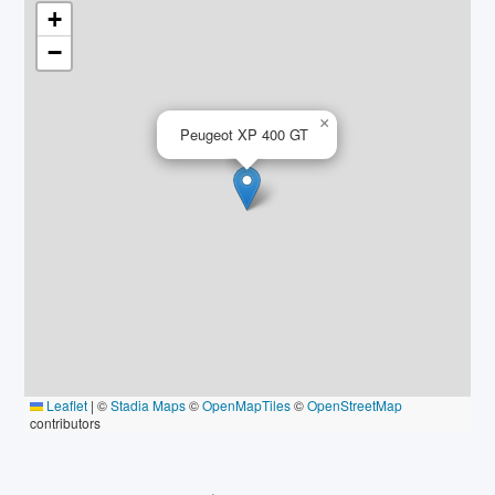
+
case
−
Révision des 1000kms faite le 06/07/2024 à 1124 kms
Garantie 12 mois
×
Peugeot XP 400 GT
OPTIONS ET ÉQUIPEMENTS :
Autres équipements et informations :
- Classe Crit'air : 1
Leaflet
|
©
Stadia Maps
©
OpenMapTiles
©
OpenStreetMap
contributors