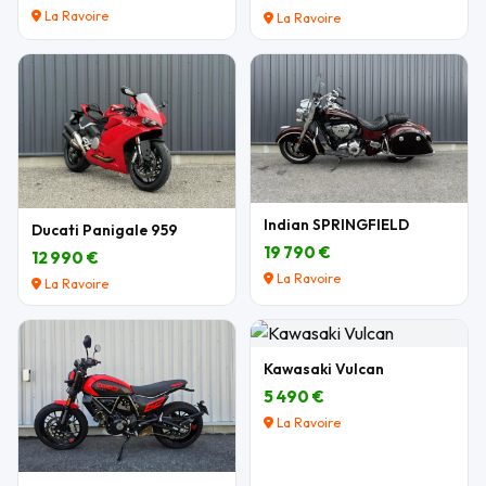
La Ravoire
La Ravoire
Indian SPRINGFIELD
Ducati Panigale 959
19 790 €
12 990 €
La Ravoire
La Ravoire
Kawasaki Vulcan
5 490 €
La Ravoire