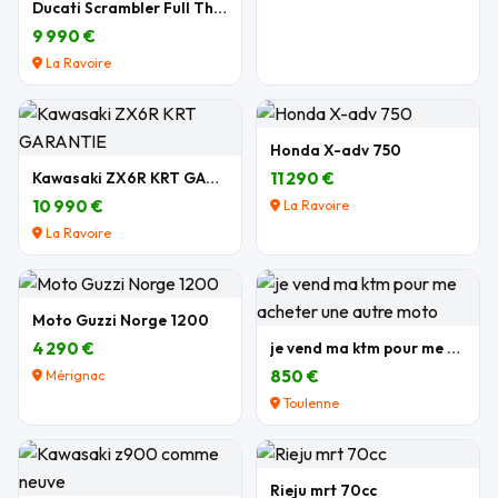
Ducati Scrambler Full Throttle 803 cm3
9 990 €
La Ravoire
Honda X-adv 750
Kawasaki ZX6R KRT GARANTIE
11 290 €
10 990 €
La Ravoire
La Ravoire
Moto Guzzi Norge 1200
4 290 €
je vend ma ktm pour me acheter une autre moto
850 €
Mérignac
Toulenne
Rieju mrt 70cc