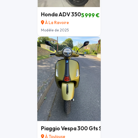
Honda ADV 350
5 999 €
À La Ravoire
Modèle de 2025
Piaggio Vespa 300 Gts Super sport
5 0
À Toulouse