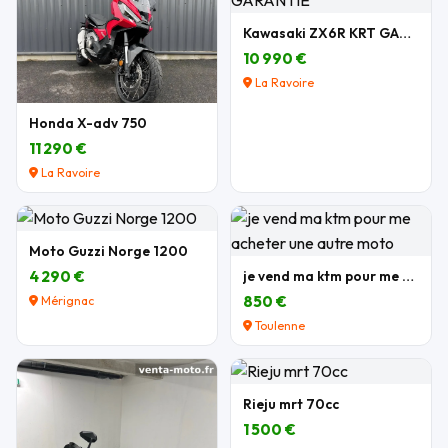
Kawasaki ZX6R KRT GARANTIE
10 990 €
La Ravoire
Honda X-adv 750
11 290 €
La Ravoire
Moto Guzzi Norge 1200
4 290 €
je vend ma ktm pour me acheter une autre moto
850 €
Mérignac
Toulenne
Rieju mrt 70cc
1 500 €