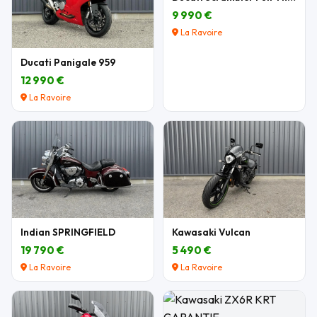
9 990 €
La Ravoire
Ducati Panigale 959
12 990 €
La Ravoire
Indian SPRINGFIELD
Kawasaki Vulcan
19 790 €
5 490 €
La Ravoire
La Ravoire