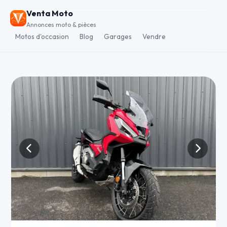
Venta Moto
Annonces moto & pièces
Motos d'occasion
Blog
Garages
Vendre