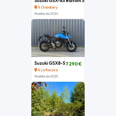
Suzuki GSX-8S édition SERT motul
8 00
À Chambéry
Modèle de 2024
Suzuki GSX8-S
7 290 €
À La Ravoire
Modèle de 2025