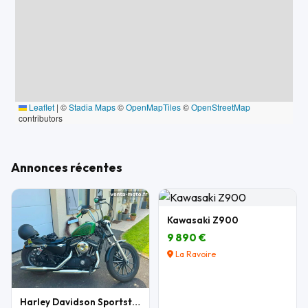
Leaflet
|
©
Stadia Maps
©
OpenMapTiles
©
OpenStreetMap
contributors
Annonces récentes
Kawasaki Z900
9 890 €
La Ravoire
Harley Davidson Sportster 883 XL