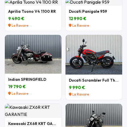
Aprilia Tuono V4 1100 RR
Ducati Panigale 959
9 490 €
12 990 €
La Ravoire
La Ravoire
Indian SPRINGFIELD
Ducati Scrambler Full Throttle 803 cm3
19 790 €
9 990 €
La Ravoire
La Ravoire
Kawasaki ZX6R KRT GARANTIE