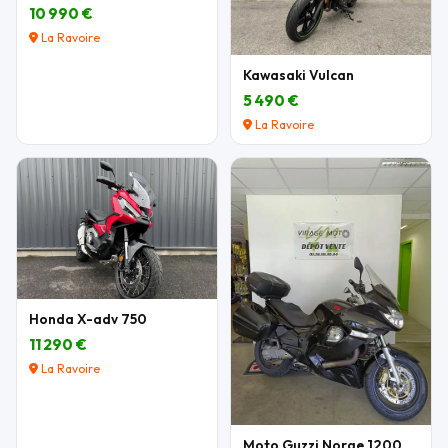
10 990 €
La Ravoire
Kawasaki Vulcan
5 490 €
La Ravoire
Honda X-adv 750
11 290 €
La Ravoire
Moto Guzzi Norge 1200