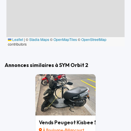
📍 Visible directement dans notre magasin.
📞 Contactez-nous pour plus d’informations ou pour venir
le découvrir.
🔎 Mots-clés : scooter 50cc 4T / Sym / Orbit 2
Leaflet
|
©
Stadia Maps
©
OpenMapTiles
©
OpenStreetMap
contributors
Annonces similaires à SYM Orbit 2
Vends Peugeot Kisbee 50cc, 2016, 3
À Boulogne-Billancourt