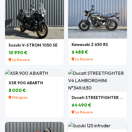
Kawasaki Z 650 RS
Suzuki V-STROM 1050 SE
6 488 €
10 990 €
La Ravoire
La Ravoire
XSR 900 ABARTH
8 000 €
Ducati STREETFIGHTER V4 LAMBORGHINI N°349/630
Mérignac
64 490 €
La Ravoire