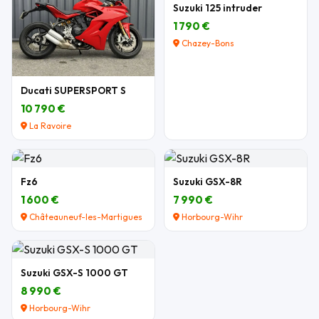
Suzuki 125 intruder
1 790 €
Chazey-Bons
Ducati SUPERSPORT S
10 790 €
La Ravoire
Fz6
Suzuki GSX-8R
1 600 €
7 990 €
Châteauneuf-les-Martigues
Horbourg-Wihr
Suzuki GSX-S 1000 GT
8 990 €
Horbourg-Wihr