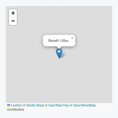
+
−
×
Benelli 125cc
Leaflet
|
©
Stadia Maps
©
OpenMapTiles
©
OpenStreetMap
contributors