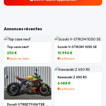
Annonces récentes
Top case neuf
Suzuki V-STROM 1050 SE
230 €
10 990 €
Vaulx-en-Velin
La Ravoire
Kawasaki Z 650 RS
6 488 €
La Ravoire
Ducati STREETFIGHTER V4 LAMBORGHINI N°349/630