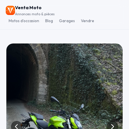
Venta Moto
Annonces moto & pièces
Motos d'occasion
Blog
Garages
Vendre