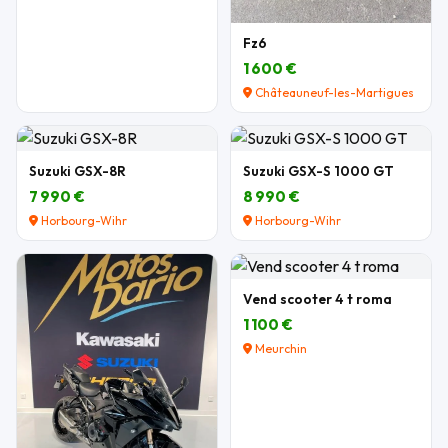
Fz6
1 600 €
Châteauneuf-les-Martigues
Suzuki GSX-8R
Suzuki GSX-S 1000 GT
7 990 €
8 990 €
Horbourg-Wihr
Horbourg-Wihr
Vend scooter 4 t roma
1 100 €
Meurchin