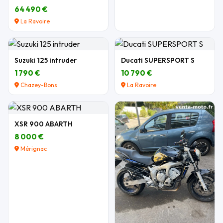
64 490 €
La Ravoire
Suzuki 125 intruder
Ducati SUPERSPORT S
1 790 €
10 790 €
Chazey-Bons
La Ravoire
XSR 900 ABARTH
8 000 €
Mérignac