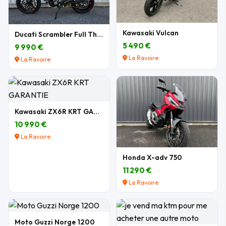
Kawasaki Vulcan
Ducati Scrambler Full Throttle 803 cm3
5 490 €
9 990 €
La Ravoire
La Ravoire
Kawasaki ZX6R KRT GARANTIE
10 990 €
La Ravoire
Honda X-adv 750
11 290 €
La Ravoire
Moto Guzzi Norge 1200