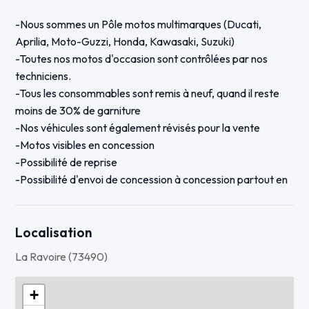
-Nous sommes un Pôle motos multimarques (Ducati,
Aprilia, Moto-Guzzi, Honda, Kawasaki, Suzuki)
-Toutes nos motos d'occasion sont contrôlées par nos
techniciens.
-Tous les consommables sont remis à neuf, quand il reste
moins de 30% de garniture
-Nos véhicules sont également révisés pour la vente
-Motos visibles en concession
-Possibilité de reprise
-Possibilité d'envoi de concession à concession partout en
France
Cette Tiger 660 est une première main, elle est bridée A2
Localisation
La moto est équipée des options suivantes :
La Ravoire (73490)
-Top case TRIUMPH
-Feux additionnels TRIUMPH
+
-Selle basse TRIUMPH