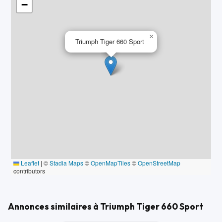
−
-Selle d'origine fournis avec la moto
OPTIONS ET ÉQUIPEMENTS :
×
Triumph Tiger 660 Sport
Autres équipements et informations :
- Classe Crit'air : 1
Référence annonce : 0001559
Leaflet
|
©
Stadia Maps
©
OpenMapTiles
©
OpenStreetMap
contributors
Annonces similaires à Triumph Tiger 660 Sport