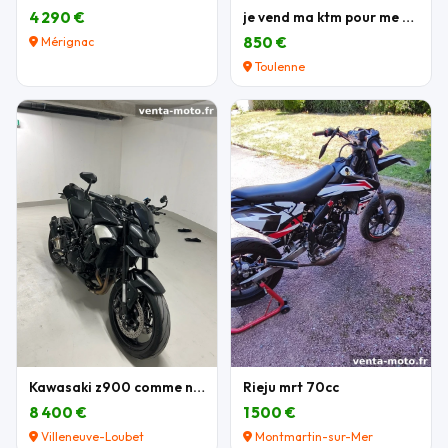
4 290 €
je vend ma ktm pour me acheter une autre moto
850 €
Mérignac
Toulenne
Kawasaki z900 comme neuve
Rieju mrt 70cc
8 400 €
1 500 €
Villeneuve-Loubet
Montmartin-sur-Mer