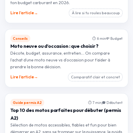
ton budget carburant en 2026.
→
Lire l’article
À lire si tu roules beaucoup
Conseils
⏱ 6 min
💸 Budget
Moto neuve ou d’occasion : que choisir ?
Décote, budget, assurance, entretien… On compare
l’achat d’une moto neuve vs d’occasion pour t’aider à
prendre la bonne décision.
→
Lire l’article
Comparatif clair et concret
Guide permis A2
⏱ 7 min
🎓 Débutant
Top 10 des motos parfaites pour débuter (permis
A2)
Sélection de motos accessibles, fiables et fun pour bien
démarrer en A2, sans se tromper sur la puissance, le poids