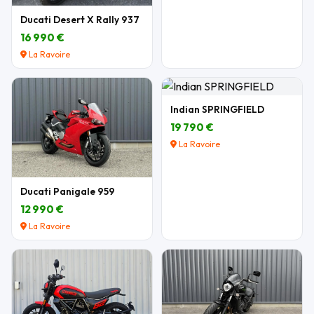
Ducati Desert X Rally 937
16 990 €
La Ravoire
Indian SPRINGFIELD
19 790 €
La Ravoire
Ducati Panigale 959
12 990 €
La Ravoire