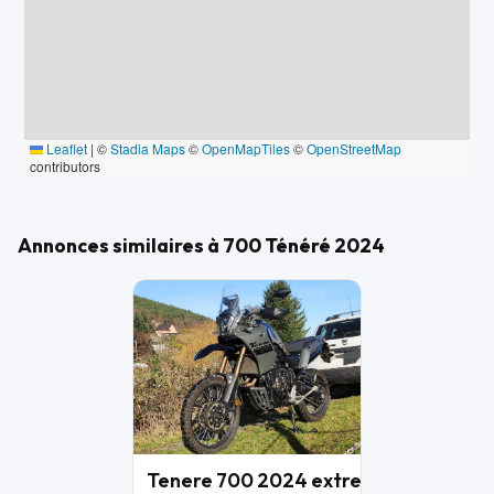
Leaflet
|
©
Stadia Maps
©
OpenMapTiles
©
OpenStreetMap
contributors
Annonces similaires à 700 Ténéré 2024
Tenere 700 2024 extreme edition
11 