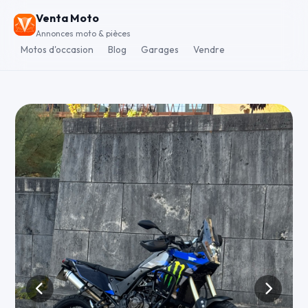
Venta Moto
Annonces moto & pièces
Motos d'occasion
Blog
Garages
Vendre