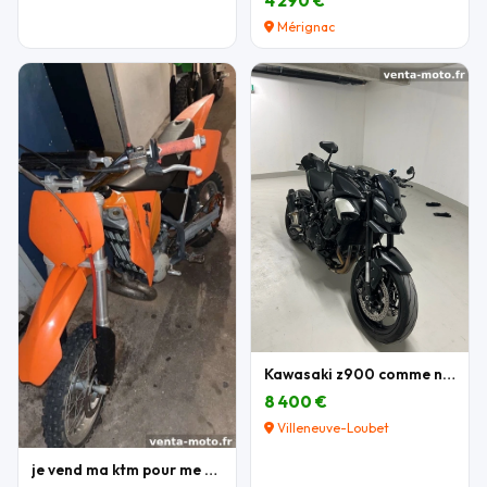
4 290 €
Mérignac
Kawasaki z900 comme neuve
8 400 €
Villeneuve-Loubet
je vend ma ktm pour me acheter une autre moto