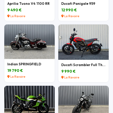
Aprilia Tuono V4 1100 RR
Ducati Panigale 959
9 490 €
12 990 €
La Ravoire
La Ravoire
Indian SPRINGFIELD
Ducati Scrambler Full Throttle 803 cm3
19 790 €
9 990 €
La Ravoire
La Ravoire