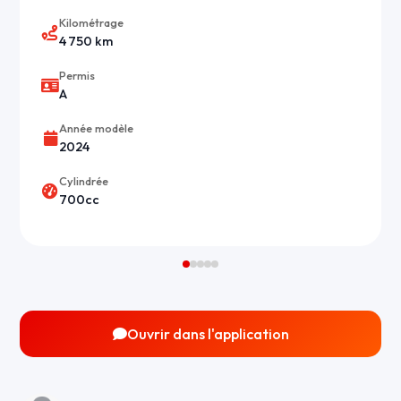
Kilométrage
4 750 km
Permis
A
Année modèle
2024
Cylindrée
700cc
Ouvrir dans l'application