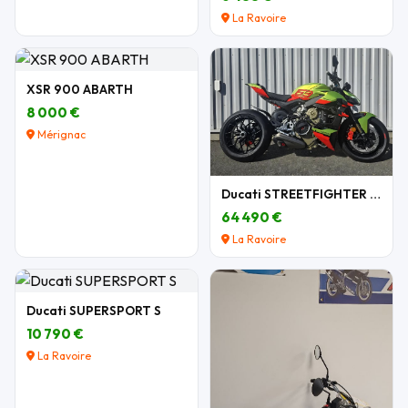
La Ravoire
XSR 900 ABARTH
8 000 €
Mérignac
Ducati STREETFIGHTER V4 LAMBORGHINI N°349/630
64 490 €
La Ravoire
Ducati SUPERSPORT S
10 790 €
La Ravoire