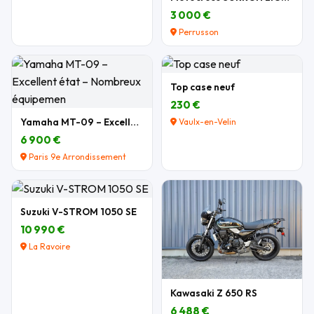
3 000 €
Perrusson
Top case neuf
230 €
Yamaha MT-09 – Excellent état – Nombreux équipemen
Vaulx-en-Velin
6 900 €
Paris 9e Arrondissement
Suzuki V-STROM 1050 SE
10 990 €
La Ravoire
Kawasaki Z 650 RS
6 488 €