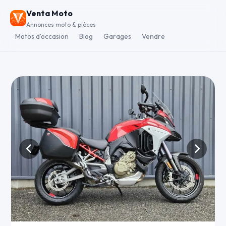
Venta Moto
Annonces moto & pièces
Motos d'occasion
Blog
Garages
Vendre