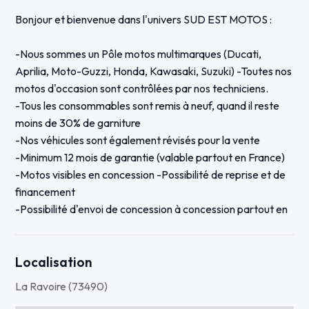
Bonjour et bienvenue dans l'univers SUD EST MOTOS :
-Nous sommes un Pôle motos multimarques (Ducati,
Aprilia, Moto-Guzzi, Honda, Kawasaki, Suzuki) -Toutes nos
motos d'occasion sont contrôlées par nos techniciens.
-Tous les consommables sont remis à neuf, quand il reste
moins de 30% de garniture
-Nos véhicules sont également révisés pour la vente
-Minimum 12 mois de garantie (valable partout en France)
-Motos visibles en concession -Possibilité de reprise et de
financement
-Possibilité d'envoi de concession à concession partout en
France
Cette Multistrada V4 S full est une première main Elle est
Localisation
équipée du pack FULL :
La Ravoire (73490)
-Valises