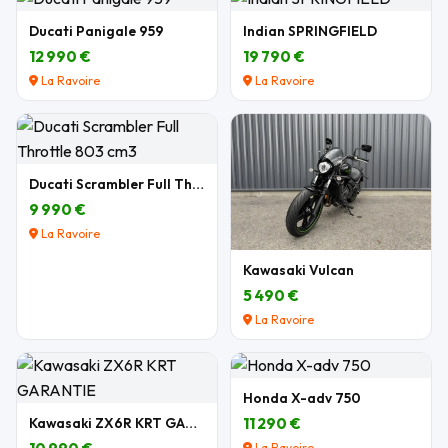
Ducati Panigale 959
Indian SPRINGFIELD
12 990 €
19 790 €
La Ravoire
La Ravoire
Ducati Scrambler Full Throttle 803 cm3
9 990 €
La Ravoire
Kawasaki Vulcan
5 490 €
La Ravoire
Honda X-adv 750
Kawasaki ZX6R KRT GARANTIE
11 290 €
La Ravoire