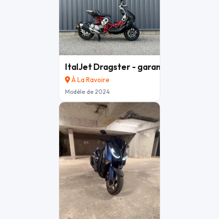
ItalJet Dragster - garantie 12 mois
3 9
À La Ravoire
Modèle de 2024