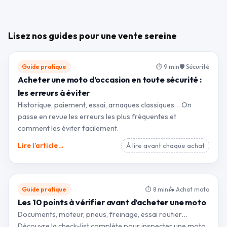
Lisez nos guides pour une vente sereine
Guide pratique
⏱ 9 min
🛡 Sécurité
Acheter une moto d’occasion en toute sécurité :
les erreurs à éviter
Historique, paiement, essai, arnaques classiques… On
passe en revue les erreurs les plus fréquentes et
comment les éviter facilement.
→
Lire l’article
À lire avant chaque achat
Guide pratique
⏱ 8 min
🛵 Achat moto
Les 10 points à vérifier avant d’acheter une moto
Documents, moteur, pneus, freinage, essai routier…
Découvre la check-list complète pour inspecter une moto