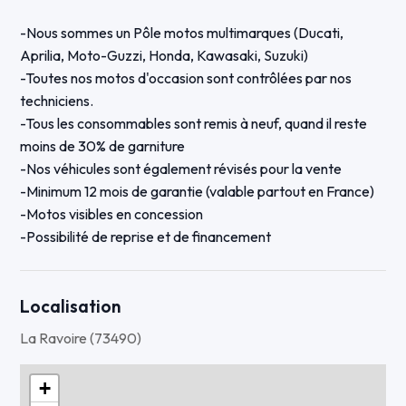
-Nous sommes un Pôle motos multimarques (Ducati,
Aprilia, Moto-Guzzi, Honda, Kawasaki, Suzuki)
-Toutes nos motos d'occasion sont contrôlées par nos
techniciens.
-Tous les consommables sont remis à neuf, quand il reste
moins de 30% de garniture
-Nos véhicules sont également révisés pour la vente
-Minimum 12 mois de garantie (valable partout en France)
-Motos visibles en concession
-Possibilité de reprise et de financement
-Possibilité d'envoi de concession à concession partout en
France
Localisation
La révision des 1000 km sera faite pour la vente.
La Ravoire (73490)
garantie 12 mois
+