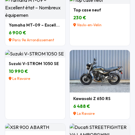
Top case neuf
230 €
Yamaha MT-09 – Excellent état – Nombreux équipemen
Vaulx-en-Velin
6 900 €
Paris 9e Arrondissement
Suzuki V-STROM 1050 SE
10 990 €
La Ravoire
Kawasaki Z 650 RS
6 488 €
La Ravoire