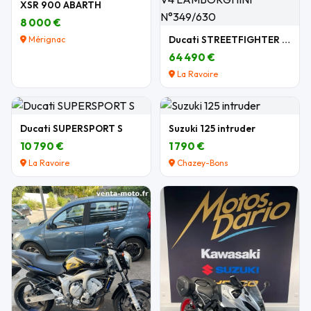
XSR 900 ABARTH
8 000 €
Ducati STREETFIGHTER V4 LAMBORGHINI N°349/630
Mérignac
64 490 €
La Ravoire
Ducati SUPERSPORT S
Suzuki 125 intruder
10 790 €
1 790 €
La Ravoire
Chazey-Bons