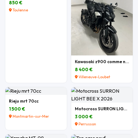
850 €
Toulenne
Kawasaki z900 comme neuve
8 400 €
Villeneuve-Loubet
Rieju mrt 70cc
1 500 €
Motocross SURRON LIGHT BEE X 2026
3 000 €
Montmartin-sur-Mer
Perrusson