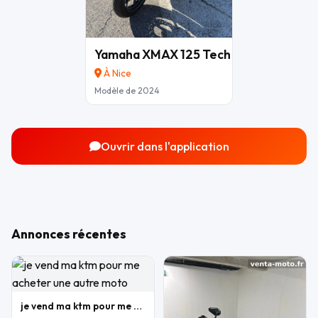
Yamaha XMAX 125 Tech Max – 2024 –
5
À Nice
Modèle de 2024
Ouvrir dans l'application
Annonces récentes
je vend ma ktm pour me acheter une autre moto