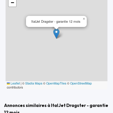
−
OPTIONS ET ÉQUIPEMENTS :
Autres équipements et informations :
- Classe Crit'air : 1
×
ItalJet Dragster - garantie 12 mois
Référence annonce : 0001278
Leaflet
|
©
Stadia Maps
©
OpenMapTiles
©
OpenStreetMap
contributors
Annonces similaires à ItalJet Dragster - garantie
12 mois