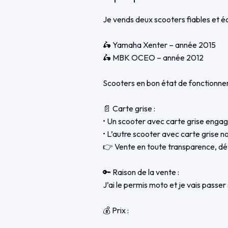
Je vends deux scooters fiables et éco
🛵 Yamaha Xenter – année 2015
🛵 MBK OCEO – année 2012
Scooters en bon état de fonctionnem
📄 Carte grise :
• Un scooter avec carte grise enga
• L’autre scooter avec carte grise 
👉 Vente en toute transparence, déta
🔑 Raison de la vente :
J’ai le permis moto et je vais passer
💰 Prix :
• 2 600 € pour les deux scooters