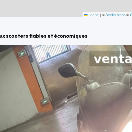
Leaflet
|
©
Stadia Maps
©
ux scooters fiables et économiques