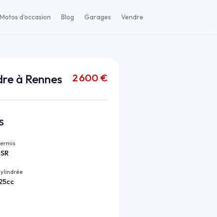
Motos d'occasion
Blog
Garages
Vendre
2 600 €
re à Rennes
s
ermis
BSR
ylindrée
25cc