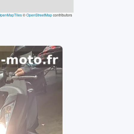
OpenMapTiles
©
OpenStreetMap
contributors