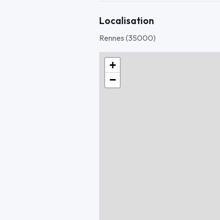
• Possibilité de vente séparée (prix à
Localisation
Visible sur rendez-vous.
Rennes (35000)
Contact sérieux uniquement.
+
−