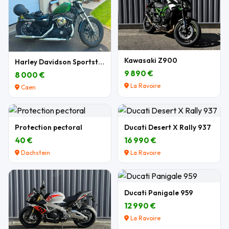
Kawasaki Z900
Harley Davidson Sportster 883 XL
9 890 €
8 000 €
La Ravoire
Caen
Protection pectoral
Ducati Desert X Rally 937
40 €
16 990 €
Dachstein
La Ravoire
Ducati Panigale 959
12 990 €
La Ravoire