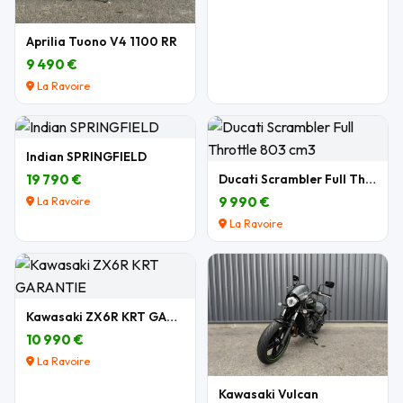
Aprilia Tuono V4 1100 RR
9 490 €
La Ravoire
Indian SPRINGFIELD
19 790 €
Ducati Scrambler Full Throttle 803 cm3
9 990 €
La Ravoire
La Ravoire
Kawasaki ZX6R KRT GARANTIE
10 990 €
La Ravoire
Kawasaki Vulcan