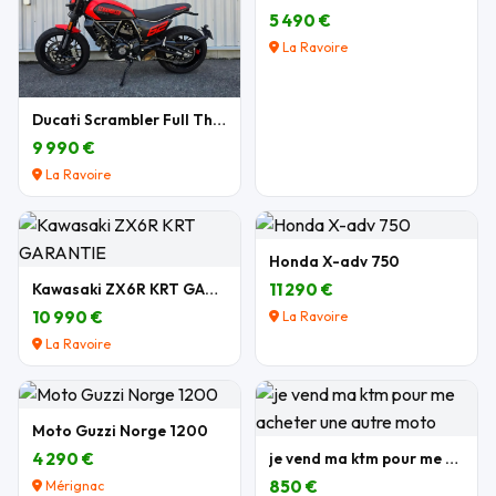
5 490 €
La Ravoire
Ducati Scrambler Full Throttle 803 cm3
9 990 €
La Ravoire
Honda X-adv 750
Kawasaki ZX6R KRT GARANTIE
11 290 €
10 990 €
La Ravoire
La Ravoire
Moto Guzzi Norge 1200
4 290 €
je vend ma ktm pour me acheter une autre moto
850 €
Mérignac