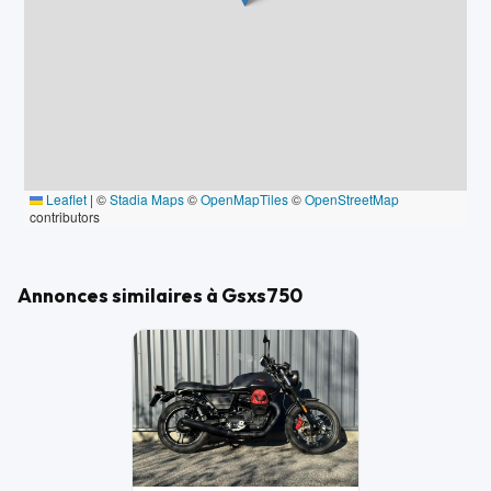
Leaflet
|
©
Stadia Maps
©
OpenMapTiles
©
OpenStreetMap
contributors
Annonces similaires à Gsxs750