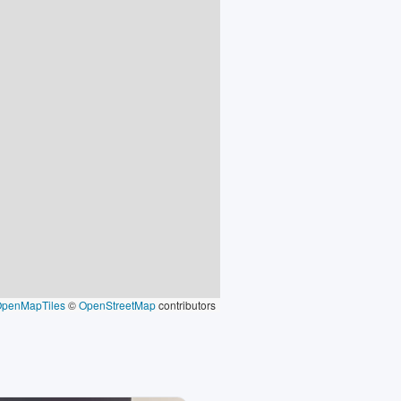
OpenMapTiles
©
OpenStreetMap
contributors