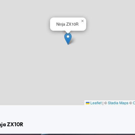
G-Racing
ters Kawasaki
×
Ninja ZX10R
disé Puig
: 3500€ = 250€ /72 mois
nce
h00 à 12h00 et de 14h00 à 19h00
de 14h00 à 18h00
Leaflet
|
©
Stadia Maps
©
nja ZX10R