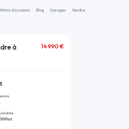
Motos d'occasion
Blog
Garages
Vendre
14 990 €
dre à
s
ermis
A
ylindrée
1000cc