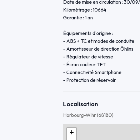
Date de mise en circulation : 30/09
Kilométrage : 10664
Garantie : 1 an
Équipements d'origine :
- ABS + TC et modes de conduite
- Amortisseur de direction Öhlins
- Régulateur de vitesse
- Écran couleur TFT
- Connectivité Smartphone
- Protection de réservoir
Options supplémentaires :
- Capot de selle
Localisation
- Bulle fumée
Horbourg-Wihr (68180)
- Silencieux d'échappement Akrapo
- Support échappement RG-Racing
+
- Support de plaque court R&G