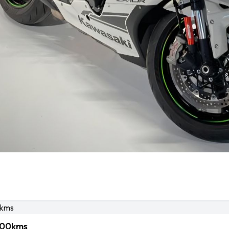
8700kms