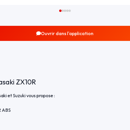
Ouvrir dans l'application
asaki ZX10R
ki et Suzuki vous propose :
R ABS