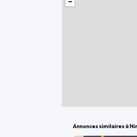
−
- Diabolo anodisé Kawasaki
- Suppression cale-pieds arrière R
- Tampons de protections pare-car
- Protections en bout de guidon ano
Exemple de financement : Apport 
Reprise possible toutes marques
Livraison possible dans toute la Fra
Ouvert du Mardi au Vendredi de 09
Et le Samedi de 09h00 à 12h00 et 
Annonces similaires à Ni