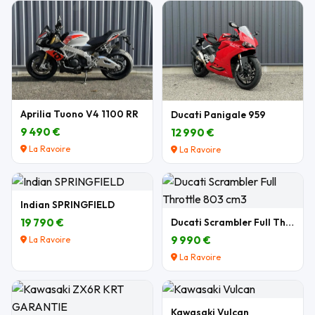
Aprilia Tuono V4 1100 RR
Ducati Panigale 959
9 490 €
12 990 €
La Ravoire
La Ravoire
Indian SPRINGFIELD
19 790 €
Ducati Scrambler Full Throttle 803 cm3
9 990 €
La Ravoire
La Ravoire
Kawasaki Vulcan