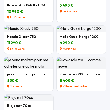
Kawasaki ZX6R KRT GARANTIE
5 490 €
10 990 €
La Ravoire
La Ravoire
Honda X-adv 750
Moto Guzzi Norge 1200
11 290 €
4 290 €
La Ravoire
Mérignac
je vend ma ktm pour me acheter une autre moto
Kawasaki z900 comme neuve
850 €
8 400 €
Toulenne
Villeneuve-Loubet
Rieju mrt 70cc