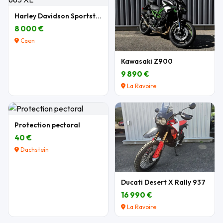
Harley Davidson Sportster 883 XL
8 000 €
Caen
Kawasaki Z900
9 890 €
La Ravoire
Protection pectoral
40 €
Dachstein
Ducati Desert X Rally 937
16 990 €
La Ravoire