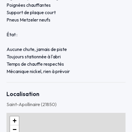
Poignées chauffantes
Support de plaque court
Pneus Metzeler neufs
État :
Aucune chute, jamais de piste
Toujours stationnée à l'abri
Temps de chauffe respectés
Mécanique nickel, rien à prévoir
Carnet d'entretien + historique et factures complets
Moto de passionné, prête à rouler. 🌞
Localisation
Prix : 5600€ – légèrement négociable pour acheteur
Saint-Apollinaire (21850)
sérieux.
+
−