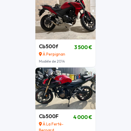
Cb500f
3 500 €
À Perpignan
Modèle de 2014
Cb500F
4 000 €
À La Ferté-
Bernard