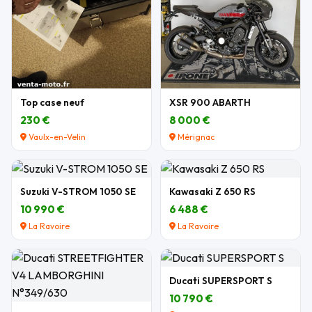
Top case neuf
XSR 900 ABARTH
230 €
8 000 €
Vaulx-en-Velin
Mérignac
Suzuki V-STROM 1050 SE
Kawasaki Z 650 RS
10 990 €
6 488 €
La Ravoire
La Ravoire
Ducati SUPERSPORT S
10 790 €