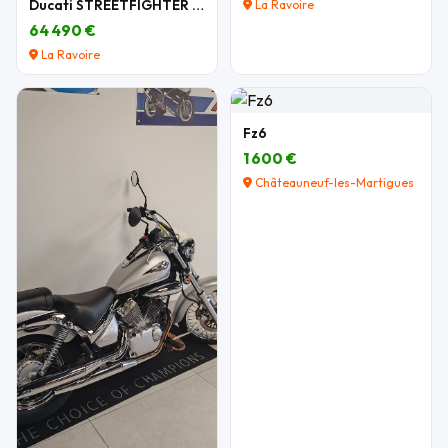
Ducati STREETFIGHTER V4 LAMBORGHINI N°349/630
La Ravoire
64 490 €
La Ravoire
Fz6
1 600 €
Châteauneuf-les-Martigues