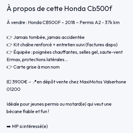
À propos de cette Honda Cb500f
À vendre : Honda CB500F – 2018 – Permis A2 - 37k km
👉 Jamais tombée, jamais accidentée
👉 Kit chaîne renforcé + entretien suivi (factures dispo)
👉 Équipée : poignées chauffantes, selles gel, saute-vent
Ermax, protections latérales…
👉 Carte grise à mon nom
💶 3900€ – 📍en dépôt vente chez MaxiMotos Valserhone
01200
Idéale pour jeunes permis ou motard(e) qui veut une
bécane fiable et fun !
➡️ MP si intéressé(e)