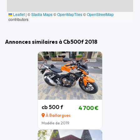
Leaflet
|
©
Stadia Maps
©
OpenMapTiles
©
OpenStreetMap
contributors
Annonces similaires à Cb500f 2018
cb 500 f
4 700 €
À Baillargues
Modèle de 2019