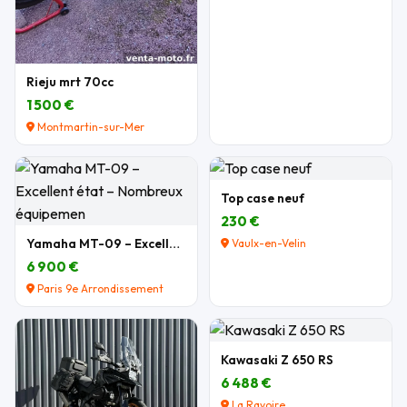
Rieju mrt 70cc
1 500 €
Montmartin-sur-Mer
Top case neuf
230 €
Yamaha MT-09 – Excellent état – Nombreux équipemen
Vaulx-en-Velin
6 900 €
Paris 9e Arrondissement
Kawasaki Z 650 RS
6 488 €
La Ravoire