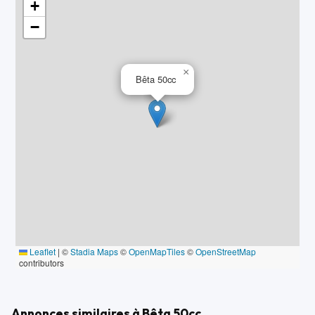
+
−
×
Bêta 50cc
Leaflet
|
©
Stadia Maps
©
OpenMapTiles
©
OpenStreetMap
contributors
Annonces similaires à Bêta 50cc