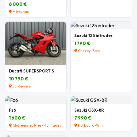
8 000 €
Mérignac
Suzuki 125 intruder
1 790 €
Chazey-Bons
Ducati SUPERSPORT S
10 790 €
La Ravoire
Fz6
Suzuki GSX-8R
1 600 €
7 990 €
Châteauneuf-les-Martigues
Horbourg-Wihr