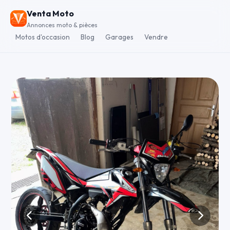
Venta Moto
Annonces moto & pièces
Motos d'occasion
Blog
Garages
Vendre