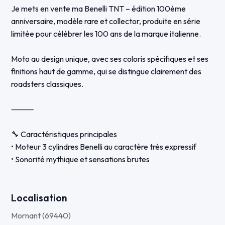
Je mets en vente ma Benelli TNT – édition 100ème
anniversaire, modèle rare et collector, produite en série
limitée pour célébrer les 100 ans de la marque italienne.
Moto au design unique, avec ses coloris spécifiques et ses
finitions haut de gamme, qui se distingue clairement des
roadsters classiques.
⸻
🔧 Caractéristiques principales
• Moteur 3 cylindres Benelli au caractère très expressif
• Sonorité mythique et sensations brutes
• Partie-cycle saine et stable
• Freinage puissant
• Moto très plaisante sur route, avec un vrai tempérament
Localisation
Mornant (69440)
⸻