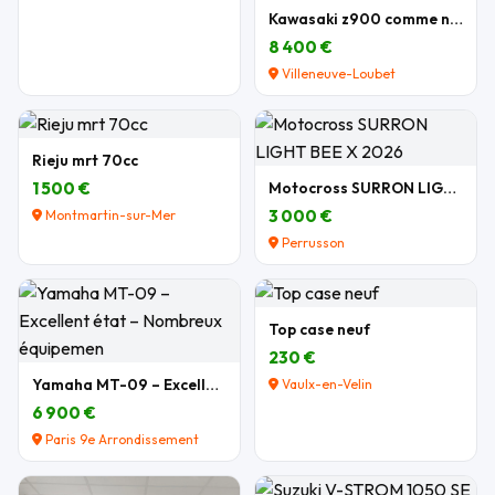
Kawasaki z900 comme neuve
8 400 €
Villeneuve-Loubet
Rieju mrt 70cc
1 500 €
Motocross SURRON LIGHT BEE X 2026
3 000 €
Montmartin-sur-Mer
Perrusson
Top case neuf
230 €
Yamaha MT-09 – Excellent état – Nombreux équipemen
Vaulx-en-Velin
6 900 €
Paris 9e Arrondissement