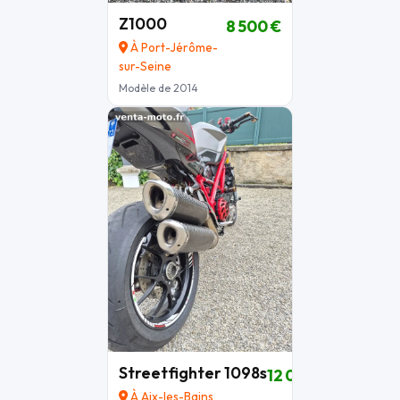
Z1000
8 500 €
À Port-Jérôme-
sur-Seine
Modèle de 2014
Streetfighter 1098s
12 000 €
À Aix-les-Bains