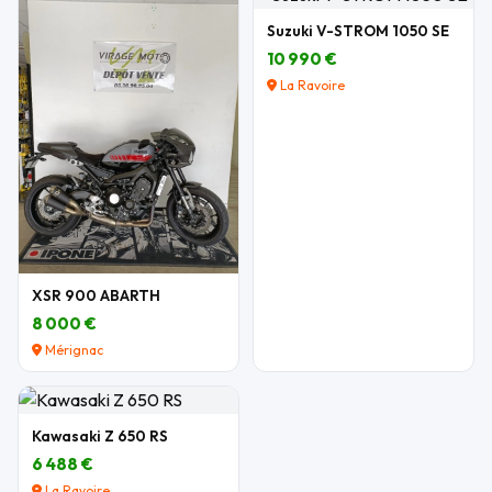
Suzuki V-STROM 1050 SE
10 990 €
La Ravoire
XSR 900 ABARTH
8 000 €
Mérignac
Kawasaki Z 650 RS
6 488 €
La Ravoire