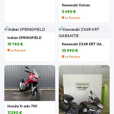
Kawasaki Vulcan
5 490 €
La Ravoire
Indian SPRINGFIELD
19 790 €
Kawasaki ZX6R KRT GARANTIE
10 990 €
La Ravoire
La Ravoire
Honda X-adv 750
11 290 €