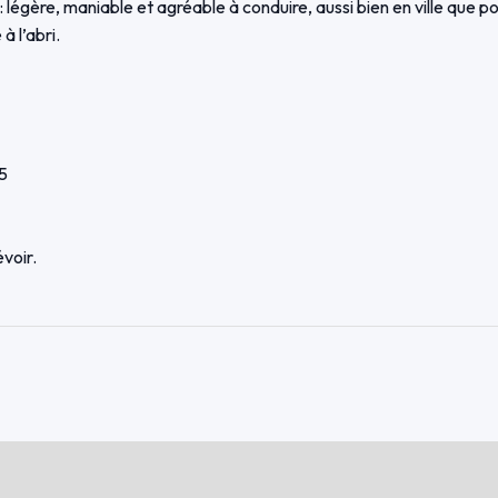
légère, maniable et agréable à conduire, aussi bien en ville que po
à l’abri.
5
évoir.