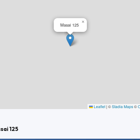
×
Masai 125
Leaflet
|
©
Stadia Maps
©
sai 125