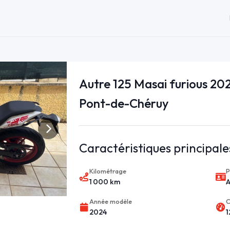
Autre 125 Masai furious 20
Pont-de-Chéruy
Caractéristiques principale
Kilométrage
P
1 000 km
A
Année modèle
C
2024
1