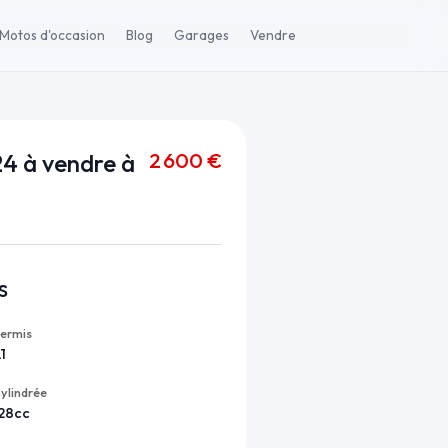
Motos d'occasion
Blog
Garages
Vendre
2 600 €
24 à vendre à
s
ermis
1
ylindrée
28cc