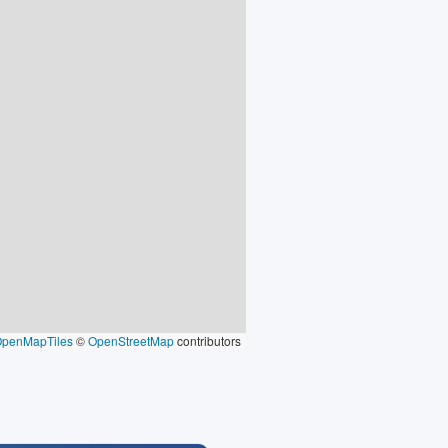
OpenMapTiles
©
OpenStreetMap
contributors