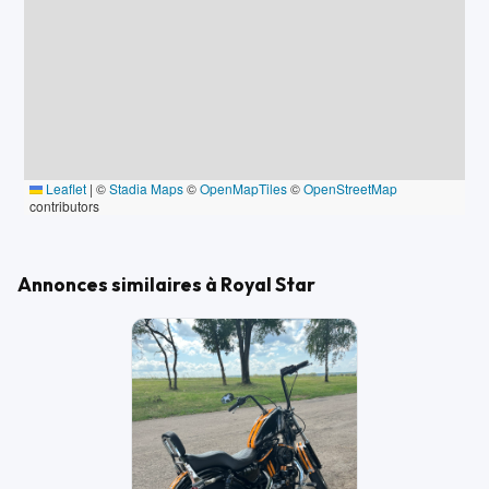
Leaflet
|
©
Stadia Maps
©
OpenMapTiles
©
OpenStreetMap
contributors
Annonces similaires à Royal Star