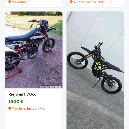
Toulenne
Villeneuve-Loubet
Rieju mrt 70cc
1 500 €
Montmartin-sur-Mer