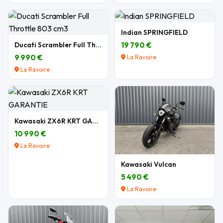
Indian SPRINGFIELD
Ducati Scrambler Full Throttle 803 cm3
19 790 €
9 990 €
La Ravoire
La Ravoire
Kawasaki ZX6R KRT GARANTIE
10 990 €
La Ravoire
Kawasaki Vulcan
5 490 €
La Ravoire