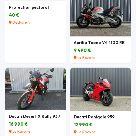
Protection pectoral
40 €
Dachstein
Aprilia Tuono V4 1100 RR
9 490 €
La Ravoire
Ducati Desert X Rally 937
Ducati Panigale 959
16 990 €
12 990 €
La Ravoire
La Ravoire