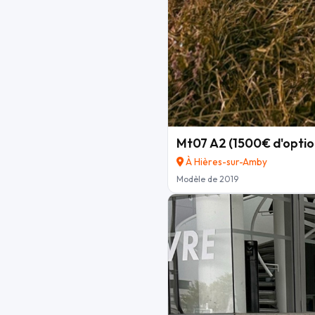
Mt07 A2 (1500€ d'optio
À Hières-sur-Amby
Modèle de 2019