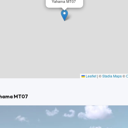
Yahama MT07
Leaflet
|
©
Stadia Maps
©
Yahama MT07