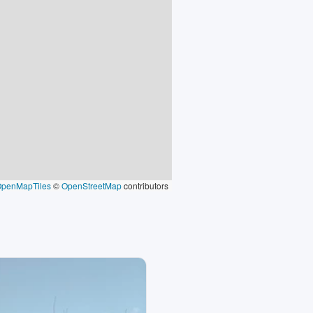
OpenMapTiles
©
OpenStreetMap
contributors