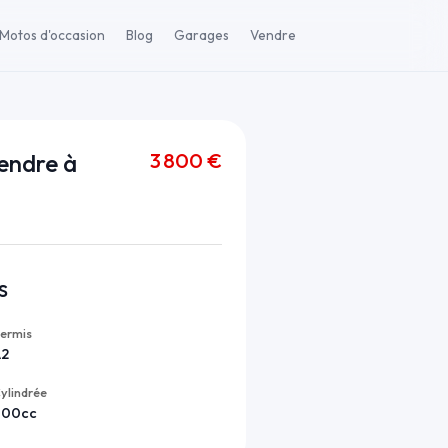
Motos d'occasion
Blog
Garages
Vendre
3 800 €
endre à
s
ermis
A2
ylindrée
700cc