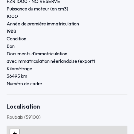
FZR 1000 - NO RESERVE
Puissance du moteur (en cm3)
1000
Année de première immatriculation
1988
Condition
Bon
Documents d'immatriculation
avec immatriculation néerlandaise (export)
Kilométrage
36495 km
Numéro de cadre
JYA2LHEXJA010131
Numéro de moteur
*2GH-003856*
Localisation
Roubaix (59100)
+