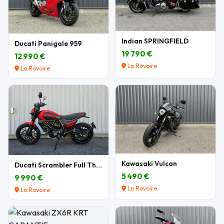
Indian SPRINGFIELD
Ducati Panigale 959
19 790 €
12 990 €
La Ravoire
La Ravoire
Kawasaki Vulcan
Ducati Scrambler Full Throttle 803 cm3
5 490 €
9 990 €
La Ravoire
La Ravoire