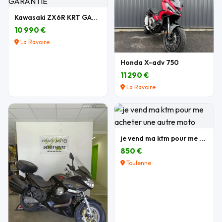
Kawasaki ZX6R KRT GARANTIE
10 990 €
La Ravoire
Honda X-adv 750
11 290 €
La Ravoire
je vend ma ktm pour me acheter une autre moto
850 €
Toulenne