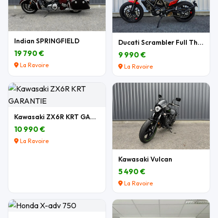
Indian SPRINGFIELD
Ducati Scrambler Full Throttle 803 cm3
19 790 €
9 990 €
La Ravoire
La Ravoire
Kawasaki ZX6R KRT GARANTIE
10 990 €
La Ravoire
Kawasaki Vulcan
5 490 €
La Ravoire