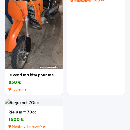
Villeneuve-Loubet
je vend ma ktm pour me acheter une autre moto
850 €
Toulenne
Rieju mrt 70cc
1 500 €
Montmartin-sur-Mer