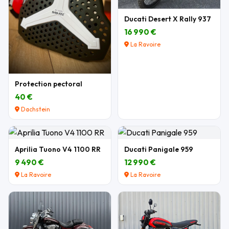
Ducati Desert X Rally 937
16 990 €
La Ravoire
Protection pectoral
40 €
Dachstein
Aprilia Tuono V4 1100 RR
Ducati Panigale 959
9 490 €
12 990 €
La Ravoire
La Ravoire