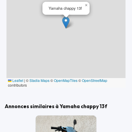
×
Yamaha chappy 13f
Leaflet
|
©
Stadia Maps
©
OpenMapTiles
©
OpenStreetMap
contributors
Annonces similaires à Yamaha chappy 13f