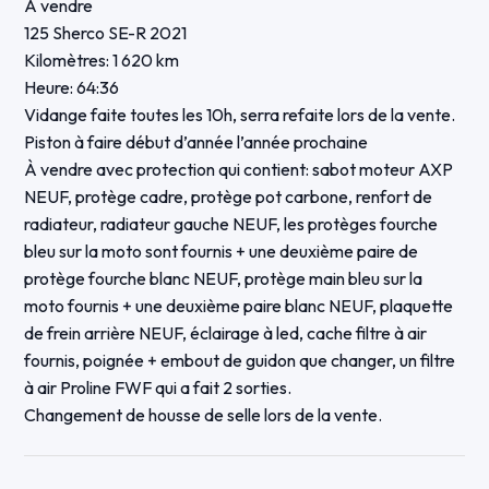
À vendre
125 Sherco SE-R 2021
Kilomètres: 1 620 km
Heure: 64:36
Vidange faite toutes les 10h, serra refaite lors de la vente.
Piston à faire début d’année l’année prochaine
À vendre avec protection qui contient: sabot moteur AXP
NEUF, protège cadre, protège pot carbone, renfort de
radiateur, radiateur gauche NEUF, les protèges fourche
bleu sur la moto sont fournis + une deuxième paire de
protège fourche blanc NEUF, protège main bleu sur la
moto fournis + une deuxième paire blanc NEUF, plaquette
de frein arrière NEUF, éclairage à led, cache filtre à air
fournis, poignée + embout de guidon que changer, un filtre
à air Proline FWF qui a fait 2 sorties.
Changement de housse de selle lors de la vente.
Vendu avec chambre à air + pneu déjà utilisé.
Kilométrage sûrement évolutif.