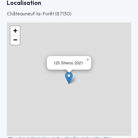
Négociable devant la moto.
Localisation
Châteauneuf-la-Forêt (87130)
+
−
×
125 Sherco 2021