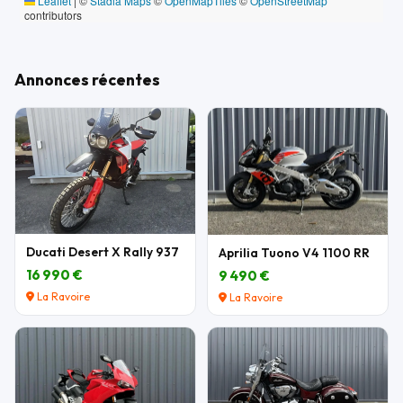
Leaflet
|
©
Stadia Maps
©
OpenMapTiles
©
OpenStreetMap
contributors
Annonces récentes
Ducati Desert X Rally 937
Aprilia Tuono V4 1100 RR
16 990 €
9 490 €
La Ravoire
La Ravoire