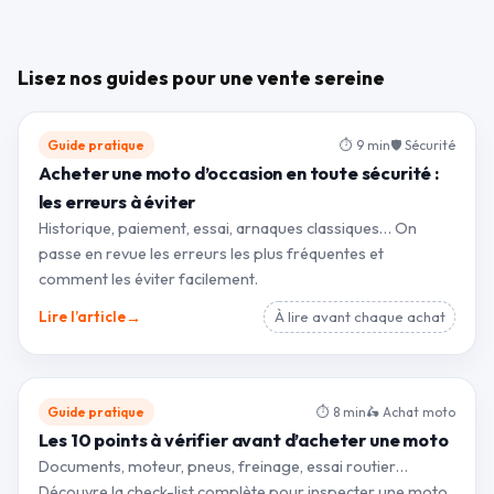
Lisez nos guides pour une vente sereine
Guide pratique
⏱ 9 min
🛡 Sécurité
Acheter une moto d’occasion en toute sécurité :
les erreurs à éviter
Historique, paiement, essai, arnaques classiques… On
passe en revue les erreurs les plus fréquentes et
comment les éviter facilement.
→
Lire l’article
À lire avant chaque achat
Guide pratique
⏱ 8 min
🛵 Achat moto
Les 10 points à vérifier avant d’acheter une moto
Documents, moteur, pneus, freinage, essai routier…
Découvre la check-list complète pour inspecter une moto