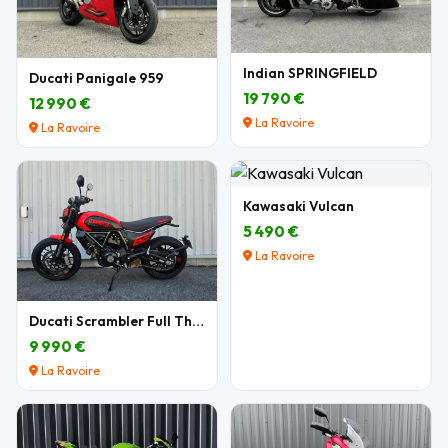
Indian SPRINGFIELD
Ducati Panigale 959
19 790 €
12 990 €
La Ravoire
La Ravoire
Kawasaki Vulcan
5 490 €
La Ravoire
Ducati Scrambler Full Throttle 803 cm3
9 990 €
La Ravoire