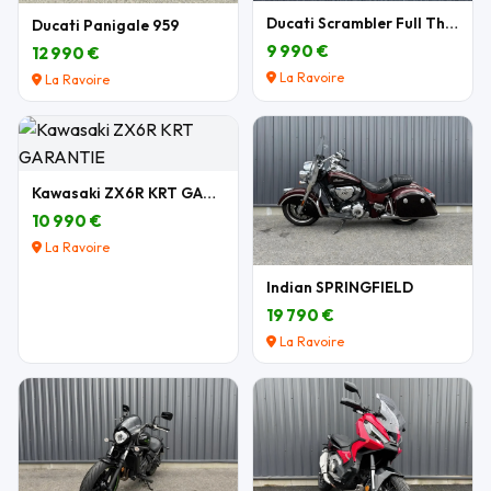
Ducati Scrambler Full Throttle 803 cm3
Ducati Panigale 959
9 990 €
12 990 €
La Ravoire
La Ravoire
Kawasaki ZX6R KRT GARANTIE
10 990 €
La Ravoire
Indian SPRINGFIELD
19 790 €
La Ravoire