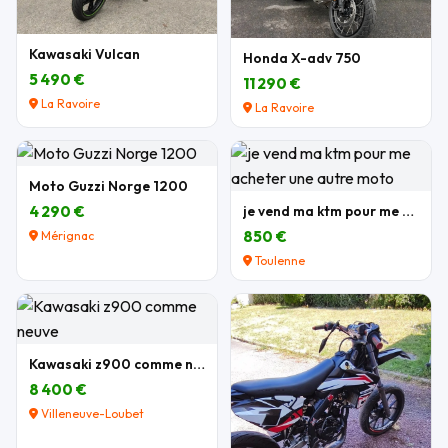
Kawasaki Vulcan
Honda X-adv 750
5 490 €
11 290 €
La Ravoire
La Ravoire
Moto Guzzi Norge 1200
4 290 €
je vend ma ktm pour me acheter une autre moto
850 €
Mérignac
Toulenne
Kawasaki z900 comme neuve
8 400 €
Villeneuve-Loubet