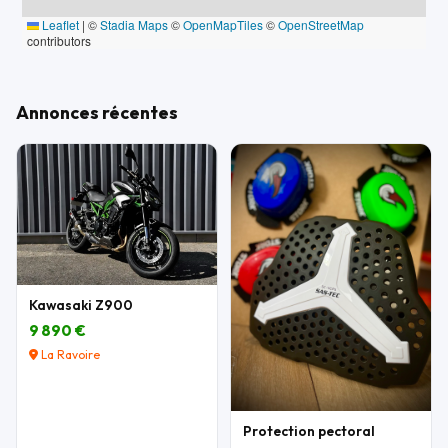
Leaflet
|
©
Stadia Maps
©
OpenMapTiles
©
OpenStreetMap
contributors
Annonces récentes
Kawasaki Z900
9 890 €
La Ravoire
Protection pectoral