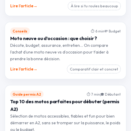
→
Lire l’article
À lire si tu roules beaucoup
Conseils
⏱ 6 min
💸 Budget
Moto neuve ou d’occasion : que choisir ?
Décote, budget, assurance, entretien… On compare
l’achat d’une moto neuve vs d’occasion pour t’aider à
prendre la bonne décision.
→
Lire l’article
Comparatif clair et concret
Guide permis A2
⏱ 7 min
🎓 Débutant
Top 10 des motos parfaites pour débuter (permis
A2)
Sélection de motos accessibles, fiables et fun pour bien
démarrer en A2, sans se tromper sur la puissance, le poids
ou le budget.