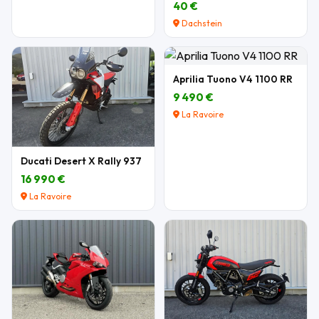
40 €
Dachstein
Aprilia Tuono V4 1100 RR
9 490 €
La Ravoire
Ducati Desert X Rally 937
16 990 €
La Ravoire