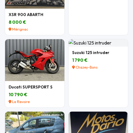
XSR 900 ABARTH
8 000 €
Mérignac
Suzuki 125 intruder
1 790 €
Chazey-Bons
Ducati SUPERSPORT S
10 790 €
La Ravoire