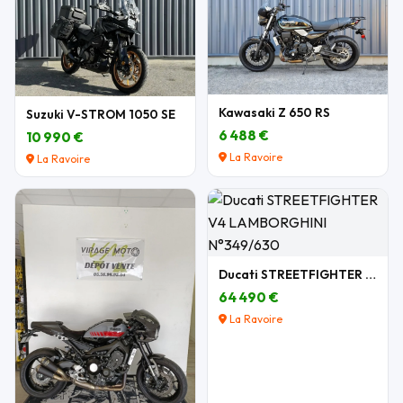
Kawasaki Z 650 RS
Suzuki V-STROM 1050 SE
6 488 €
10 990 €
La Ravoire
La Ravoire
Ducati STREETFIGHTER V4 LAMBORGHINI N°349/630
64 490 €
La Ravoire