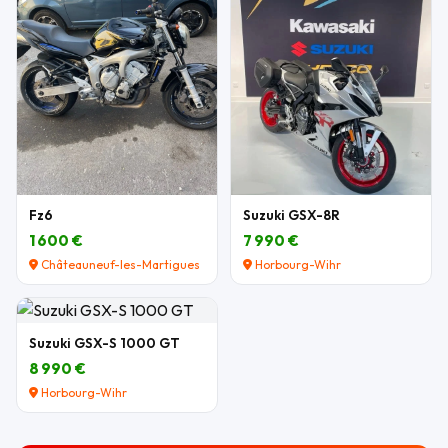
Fz6
Suzuki GSX-8R
1 600 €
7 990 €
Châteauneuf-les-Martigues
Horbourg-Wihr
Suzuki GSX-S 1000 GT
8 990 €
Horbourg-Wihr