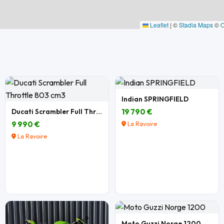
Leaflet
|
©
Stadia Maps
©
Indian SPRINGFIELD
Ducati Scrambler Full Throttle 803 cm3
19 790 €
9 990 €
La Ravoire
La Ravoire
Moto Guzzi Norge 1200