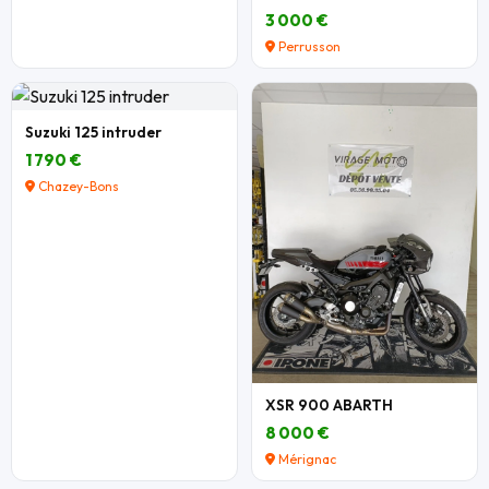
3 000 €
Perrusson
Suzuki 125 intruder
1 790 €
Chazey-Bons
XSR 900 ABARTH
8 000 €
Mérignac