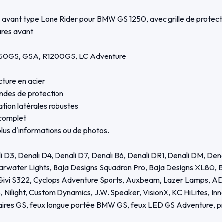
 avant type Lone Rider pour BMW GS 1250, avec grille de protecti
ares avant
1250GS, GSA, R1200GS, LC Adventure
cture en acier
andes de protection
ation latérales robustes
n complet
lus d'informations ou de photos.
li D3, Denali D4, Denali D7, Denali B6, Denali DR1, Denali DM, De
ater Lights, Baja Designs Squadron Pro, Baja Designs XL80, Baj
ivi S322, Cyclops Adventure Sports, Auxbeam, Lazer Lamps, AD
Nilight, Custom Dynamics, J.W. Speaker, VisionX, KC HiLites, In
liaires GS, feux longue portée BMW GS, feux LED GS Adventure, p
to, feux off-road GS, support feux additionnels, crash bar GS, GS