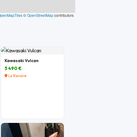
OpenMapTiles
©
OpenStreetMap
contributors
Kawasaki Vulcan
5 490 €
La Ravoire