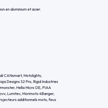
on en aluminium et acier.
nali CANsmart, Motolights,
a Designs S2 Pro, Rigid Industries
monster, Hella Micro DE, PIAA
novv, Lumitec, Morimoto 4Banger,
rojecteurs additionnels moto, feux
A