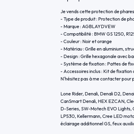
Je vends cette protection de phares
- Type de produit : Protection de ph
- Marque : AGBLAYDVEW
- Compatibilité : BMW GS 1250, R
- Couleur : Noir et orange
- Matériau : Grille en aluminium, stru
- Design : Grille hexagonale avec b
- Système de fixation : Pattes de fix
- Accessoires inclus : Kit de fixatio
N'hésitez pas à me contacter pour p
Lone Rider, Denali, Denali D2, Dena
CanSmart Denali, HEX EZCAN, Clearw
D-Series, SW-Motech EVO Lights, G
LP530, Kellermann, Cree LED moto, 
éclairage additionnel GS, feux auxi
interfile GS, phares additionnels mo