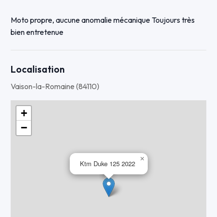
Moto propre, aucune anomalie mécanique Toujours très
bien entretenue
🔧 Entretien
Localisation
11 849km (Non évolutif)
Vaison-la-Romaine (84110)
Prochaine révision dans 4652 km ou mai 2026 (visible au
+
tableau de bord)
−
Batterie en très bon état (14.2 V)
×
Ktm Duke 125 2022
Vidanges et entretien faits régulièrement
Aucun frais à prévoir
🏍️ Équipements