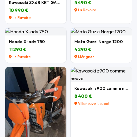
Kawasaki ZX6R KRT GARANTIE
5 490 €
10 990 €
La Ravoire
La Ravoire
Honda X-adv 750
Moto Guzzi Norge 1200
11 290 €
4 290 €
La Ravoire
Mérignac
Kawasaki z900 comme neuve
8 400 €
Villeneuve-Loubet