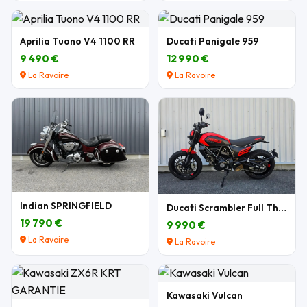
Aprilia Tuono V4 1100 RR
Ducati Panigale 959
9 490 €
12 990 €
La Ravoire
La Ravoire
Indian SPRINGFIELD
Ducati Scrambler Full Throttle 803 cm3
19 790 €
9 990 €
La Ravoire
La Ravoire
Kawasaki Vulcan