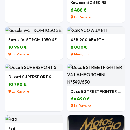
Kawasaki Z 650 RS
6 488 €
La Ravoire
Suzuki V-STROM 1050 SE
XSR 900 ABARTH
10 990 €
8 000 €
La Ravoire
Mérignac
Ducati SUPERSPORT S
10 790 €
Ducati STREETFIGHTER V4 LAMBORGHINI N°349/630
La Ravoire
64 490 €
La Ravoire
Fz6