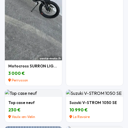
Motocross SURRON LIGHT BEE X 2026
3 000 €
Perrusson
Top case neuf
Suzuki V-STROM 1050 SE
230 €
10 990 €
Vaulx-en-Velin
La Ravoire