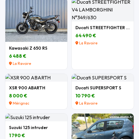
Ducati STREETFIGHTER V4 LAMBORGHINI N°349/630
64 490 €
La Ravoire
Kawasaki Z 650 RS
6 488 €
La Ravoire
XSR 900 ABARTH
Ducati SUPERSPORT S
8 000 €
10 790 €
Mérignac
La Ravoire
Suzuki 125 intruder
1 790 €