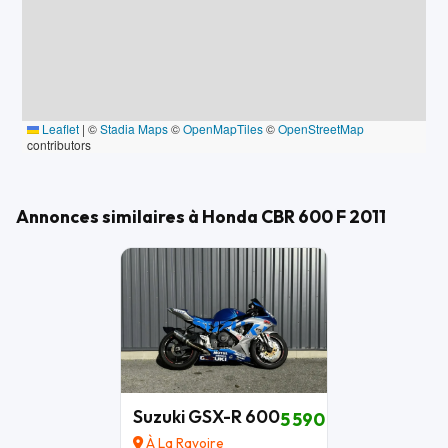
Leaflet
|
©
Stadia Maps
©
OpenMapTiles
©
OpenStreetMap
contributors
Annonces similaires à Honda CBR 600 F 2011
Suzuki GSX-R 600
5 590 €
À La Ravoire