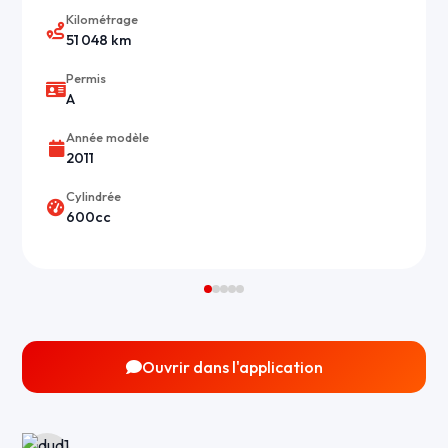
Kilométrage
51 048 km
Permis
A
Année modèle
2011
Cylindrée
600cc
Ouvrir dans l'application