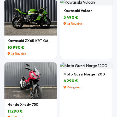
Kawasaki Vulcan
5 490 €
La Ravoire
Kawasaki ZX6R KRT GARANTIE
10 990 €
La Ravoire
Moto Guzzi Norge 1200
4 290 €
Mérignac
Honda X-adv 750
11 290 €