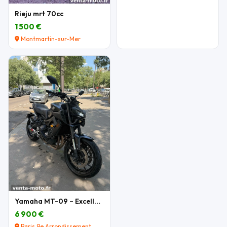
Rieju mrt 70cc
1 500 €
Montmartin-sur-Mer
Yamaha MT-09 – Excellent état – Nombreux équipemen
6 900 €
Paris 9e Arrondissement