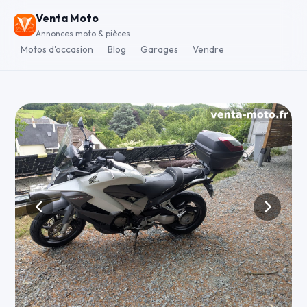
Venta Moto
Annonces moto & pièces
Motos d'occasion
Blog
Garages
Vendre