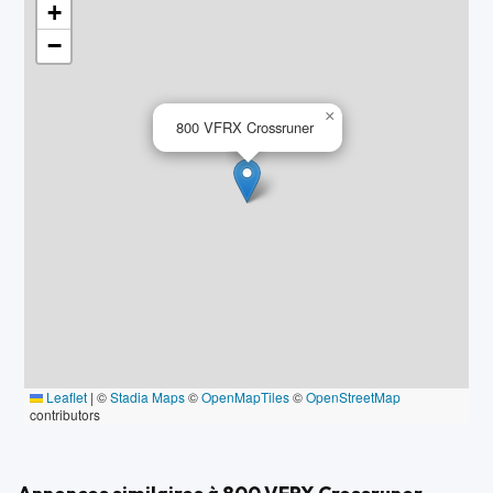
+
−
×
800 VFRX Crossruner
Leaflet
|
©
Stadia Maps
©
OpenMapTiles
©
OpenStreetMap
contributors