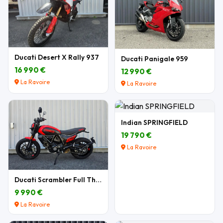
Ducati Desert X Rally 937
Ducati Panigale 959
16 990 €
12 990 €
La Ravoire
La Ravoire
Indian SPRINGFIELD
19 790 €
La Ravoire
Ducati Scrambler Full Throttle 803 cm3
9 990 €
La Ravoire