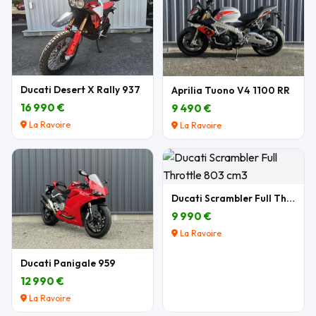
Ducati Desert X Rally 937
Aprilia Tuono V4 1100 RR
16 990 €
9 490 €
La Ravoire
La Ravoire
Ducati Scrambler Full Throttle 803 cm3
9 990 €
La Ravoire
Ducati Panigale 959
12 990 €
La Ravoire