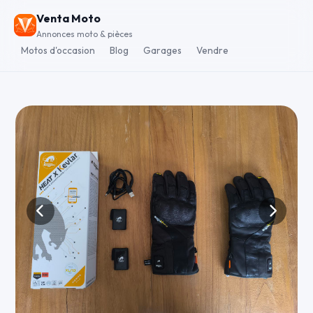
Venta Moto
Annonces moto & pièces
Motos d'occasion
Blog
Garages
Vendre