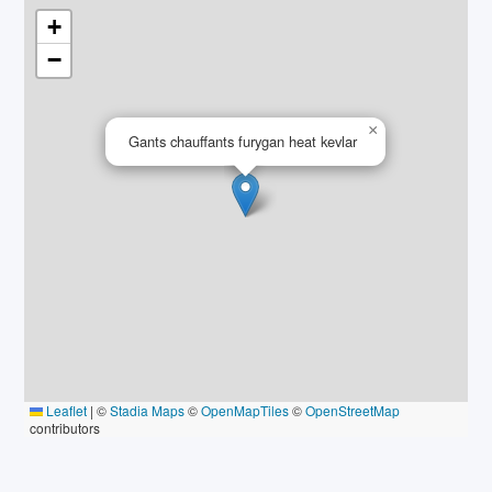
+
−
×
Gants chauffants furygan heat kevlar
Leaflet
|
©
Stadia Maps
©
OpenMapTiles
©
OpenStreetMap
contributors