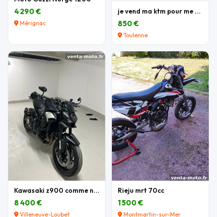
4 290 €
je vend ma ktm pour me acheter une autre moto
850 €
Mérignac
Toulenne
Kawasaki z900 comme neuve
Rieju mrt 70cc
8 400 €
1 500 €
Villeneuve-Loubet
Montmartin-sur-Mer