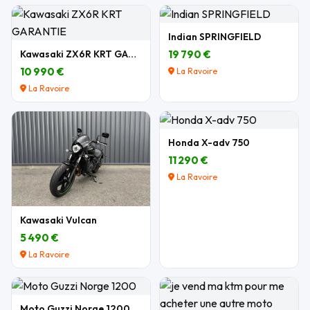
Indian SPRINGFIELD
Kawasaki ZX6R KRT GARANTIE
19 790 €
10 990 €
La Ravoire
La Ravoire
Honda X-adv 750
11 290 €
La Ravoire
Kawasaki Vulcan
5 490 €
La Ravoire
Moto Guzzi Norge 1200