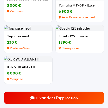
3 000 €
Yamaha MT-09 – Excellent état – Nombreux équipemen
6 900 €
Perrusson
Paris 9e Arrondissement
Top case neuf
Suzuki 125 intruder
230 €
1 790 €
Vaulx-en-Velin
Chazey-Bons
XSR 900 ABARTH
8 000 €
Mérignac
Ouvrir dans l'application