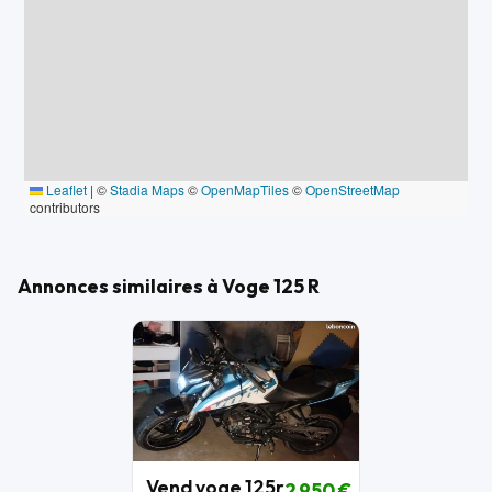
Leaflet
|
©
Stadia Maps
©
OpenMapTiles
©
OpenStreetMap
contributors
Annonces similaires à Voge 125 R
Vend voge 125r
2 950 €