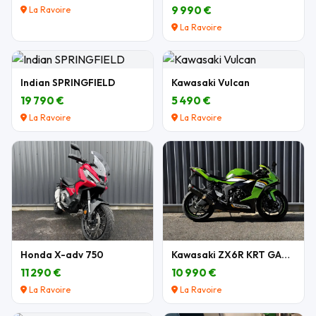
9 990 €
La Ravoire
La Ravoire
Indian SPRINGFIELD
Kawasaki Vulcan
19 790 €
5 490 €
La Ravoire
La Ravoire
Honda X-adv 750
Kawasaki ZX6R KRT GARANTIE
11 290 €
10 990 €
La Ravoire
La Ravoire