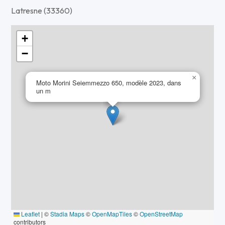
Latresne (33360)
+
−
×
Moto Morini Seiemmezzo 650, modèle 2023, dans
un m
Leaflet
|
©
Stadia Maps
©
OpenMapTiles
©
OpenStreetMap
contributors