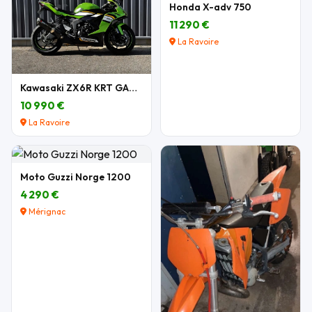
Honda X-adv 750
11 290 €
La Ravoire
Kawasaki ZX6R KRT GARANTIE
10 990 €
La Ravoire
Moto Guzzi Norge 1200
4 290 €
Mérignac