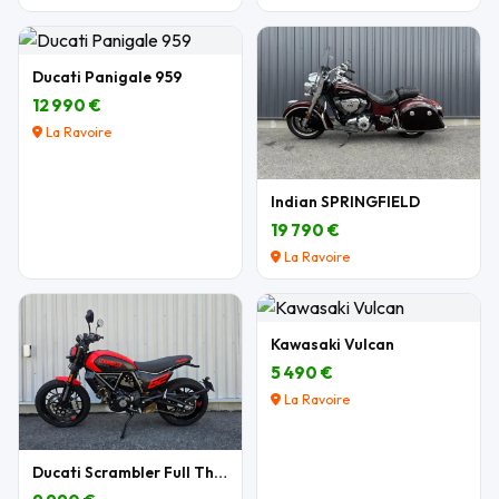
Ducati Panigale 959
12 990 €
La Ravoire
Indian SPRINGFIELD
19 790 €
La Ravoire
Kawasaki Vulcan
5 490 €
La Ravoire
Ducati Scrambler Full Throttle 803 cm3