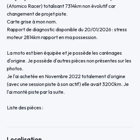
(Atomico Racer) totalisant 7314km non évolutif car
changement de projet piste.
Carte grise à mon nom.
Rapport de diagnostic disponible du 20/01/2026 : stress
moteur 2814km rapport en ma possession.
La moto est bien équipée et je possède les carénages
d'origine. Je possède d'autres pièces non présentes sur les
photos.
Je l'ai achetée en Novembre 2022 totalement d'origine
(avec une session piste à son actif) elle avait 3200km. Je
l'ai monté piste par la suite.
Liste des pièces :
Kit poly complet avec peinture noire neuve 1000€ + coque
réservoir avec prolongateur intégré peint (pas sur photo)
Kit déco Motoxpricambi à poser (idem que photo 1) neuf
Localisation