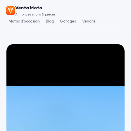
Venta Moto
Annonces moto & pièces
Motos d'occasion
Blog
Garages
Vendre