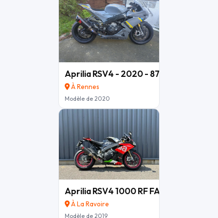
Prix des pièces sur demande. Prix négociable si pack.
Je reste joignable pour toutes questions, informations par
téléphone merci.
Sportivement, Thomas.
Aprilia RSV4 - 2020 - 8700kms
11 000 
À Rennes
Modèle de 2020
Aprilia RSV4 1000 RF FACTORY
13 290 
À La Ravoire
Modèle de 2019