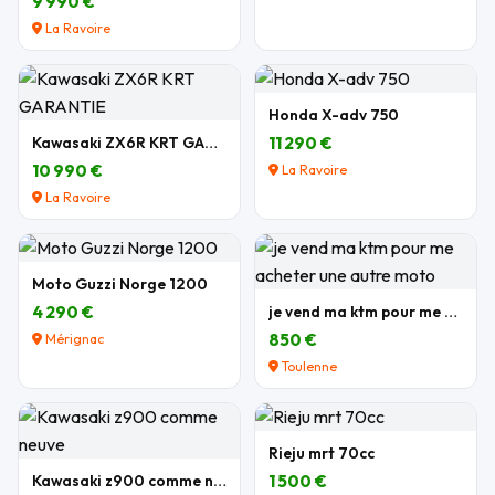
9 990 €
La Ravoire
Honda X-adv 750
Kawasaki ZX6R KRT GARANTIE
11 290 €
10 990 €
La Ravoire
La Ravoire
Moto Guzzi Norge 1200
4 290 €
je vend ma ktm pour me acheter une autre moto
850 €
Mérignac
Toulenne
Rieju mrt 70cc
Kawasaki z900 comme neuve
1 500 €