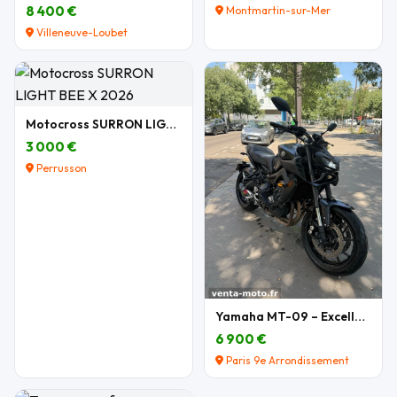
8 400 €
Montmartin-sur-Mer
Villeneuve-Loubet
Motocross SURRON LIGHT BEE X 2026
3 000 €
Perrusson
Yamaha MT-09 – Excellent état – Nombreux équipemen
6 900 €
Paris 9e Arrondissement