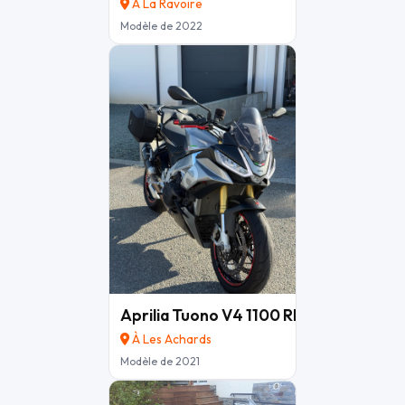
Pour l'historique j'ai rigoureusement appliqué un entretien
À La Ravoire
de ma moto, vidange moteur tous les 2 week-ends de
Modèle de 2022
roulage (tous les 4j en gros), liquide de frein à la reprise de
la saison et en cours de saison.
La moto est d'origine niveau moteur, pollution,
échappement. La moto est parfaite d'origine pour mon
niveau et je voulais la conserver d'origine car roulante
route donc pas de shunt pollution, valve échappement,
ABS, carto...
J'ai un stock de pièces non montées en supp comme : 2
jeux de jantes complets, tendeur de chaine rapide
Lightech, cache pignon alu taillé masse Rizoma, protection
carter alu taillé masse Bonamici, commandes reculées
Aprilia Tuono V4 1100 RR 2021
10 000 
inversées Bonamici, bracelets demi guidon réglables Clip-
on, maître cylindre frein av + levier origine, garde boue
À Les Achards
avant carbone, silencieux Akra carbone + tube decata...
Modèle de 2021