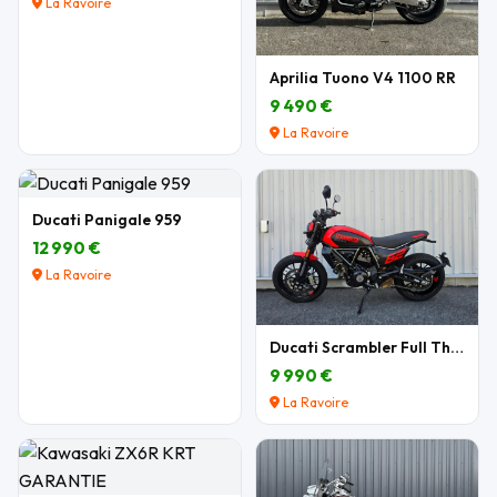
La Ravoire
Aprilia Tuono V4 1100 RR
9 490 €
La Ravoire
Ducati Panigale 959
12 990 €
La Ravoire
Ducati Scrambler Full Throttle 803 cm3
9 990 €
La Ravoire