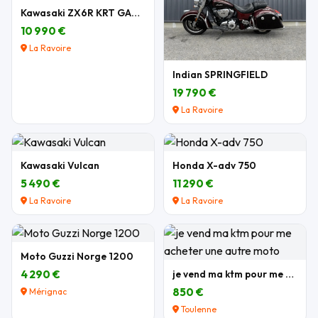
Kawasaki ZX6R KRT GARANTIE
10 990 €
La Ravoire
Indian SPRINGFIELD
19 790 €
La Ravoire
Kawasaki Vulcan
Honda X-adv 750
5 490 €
11 290 €
La Ravoire
La Ravoire
Moto Guzzi Norge 1200
4 290 €
je vend ma ktm pour me acheter une autre moto
850 €
Mérignac
Toulenne