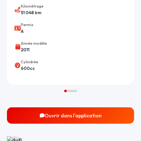
Kilométrage
51 048 km
Permis
A
Année modèle
2011
Cylindrée
600cc
Ouvrir dans l'application