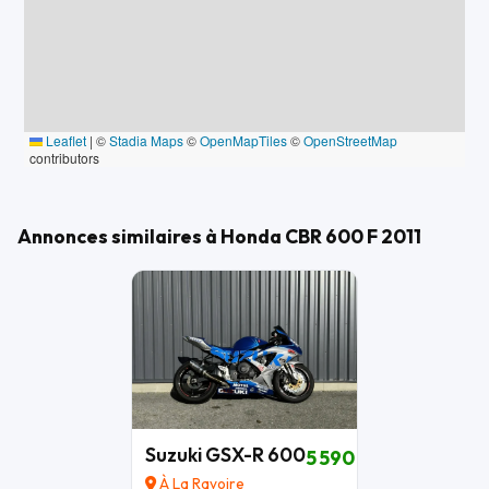
Leaflet
|
©
Stadia Maps
©
OpenMapTiles
©
OpenStreetMap
contributors
Annonces similaires à Honda CBR 600 F 2011
Suzuki GSX-R 600
5 590 €
À La Ravoire