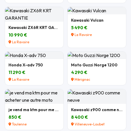
Kawasaki Vulcan
Kawasaki ZX6R KRT GARANTIE
5 490 €
10 990 €
La Ravoire
La Ravoire
Honda X-adv 750
Moto Guzzi Norge 1200
11 290 €
4 290 €
La Ravoire
Mérignac
je vend ma ktm pour me acheter une autre moto
Kawasaki z900 comme neuve
850 €
8 400 €
Toulenne
Villeneuve-Loubet