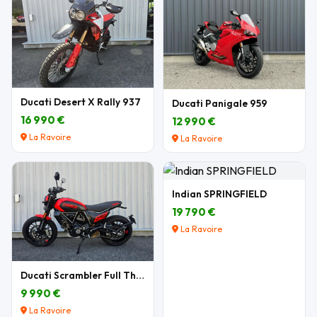
Ducati Desert X Rally 937
Ducati Panigale 959
16 990 €
12 990 €
La Ravoire
La Ravoire
Indian SPRINGFIELD
19 790 €
La Ravoire
Ducati Scrambler Full Throttle 803 cm3
9 990 €
La Ravoire