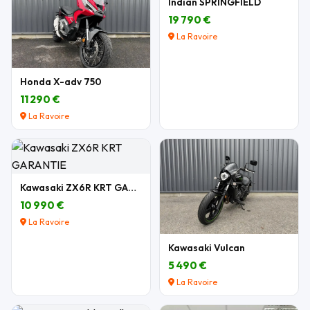
Indian SPRINGFIELD
19 790 €
La Ravoire
Honda X-adv 750
11 290 €
La Ravoire
Kawasaki ZX6R KRT GARANTIE
10 990 €
La Ravoire
Kawasaki Vulcan
5 490 €
La Ravoire