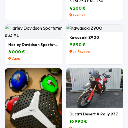
KTM 250 EXC 250
4 200 €
Confort
Kawasaki Z900
Harley Davidson Sportster 883 XL
9 890 €
8 000 €
La Ravoire
Caen
Ducati Desert X Rally 937
16 990 €