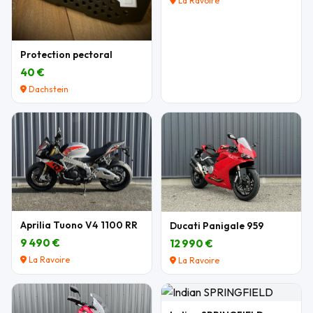
La Ravoire
Protection pectoral
40 €
Dachstein
Aprilia Tuono V4 1100 RR
Ducati Panigale 959
9 490 €
12 990 €
La Ravoire
La Ravoire