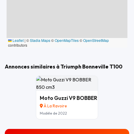
En option : proposition d'un casque Shoei, une veste
Triumph et des gants Triumph, tous achetés dans la même
boutique que la moto, assortis au style de la Bonneville. À
discuter lors de la vente, notamment si achat pour une
conductrice/passagère + autres accessoires.
Leaflet
|
©
Stadia Maps
©
OpenMapTiles
©
OpenStreetMap
contributors
Annonces similaires à Triumph Bonneville T100
Moto Guzzi V9 BOBBER 850 cm3
9 490
À La Ravoire
Modèle de 2022