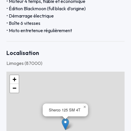
• Moteur 4 temps, fiable et économique
• Édition Blackmoon (full black d’origine)
• Démarrage électrique
• Boîte 6 vitesses
• Moto entretenue régulièrement
🛠️ État :
• Très bon état général
Localisation
• Démarre parfaitement
Limoges (87000)
• Partie cycle et moteur en excellent état
• Aucun frais à prévoir
+
−
📄 Administratif :
• Carte grise à mon nom
• Moto prête à rouler
×
Sherco 125 SM 4T
📍 Visible sur : Limoges
📞 Contact par message LeBonCoin ou téléphone.