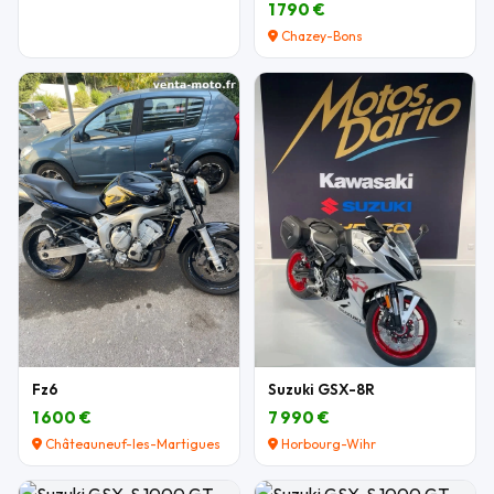
1 790 €
Chazey-Bons
Fz6
Suzuki GSX-8R
1 600 €
7 990 €
Châteauneuf-les-Martigues
Horbourg-Wihr