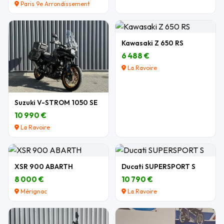
Paris 9e Arrondissement
Kawasaki Z 650 RS
6 488 €
La Ravoire
Suzuki V-STROM 1050 SE
10 990 €
La Ravoire
XSR 900 ABARTH
Ducati SUPERSPORT S
8 000 €
10 790 €
Mérignac
La Ravoire