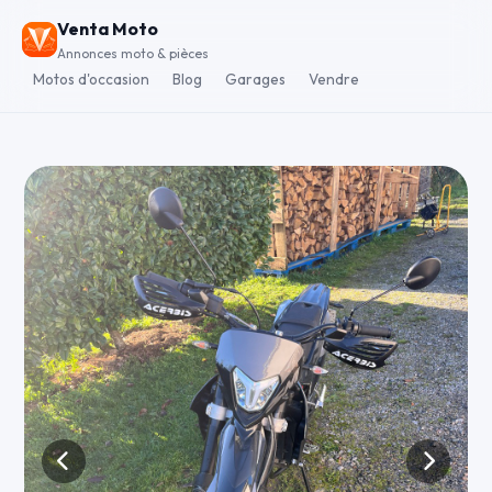
Venta Moto
Annonces moto & pièces
Motos d'occasion
Blog
Garages
Vendre