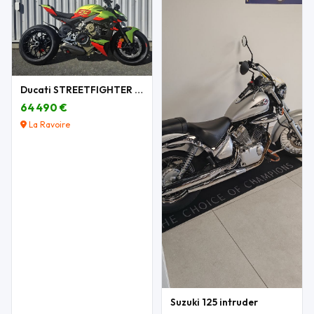
Ducati STREETFIGHTER V4 LAMBORGHINI N°349/630
64 490 €
La Ravoire
Suzuki 125 intruder