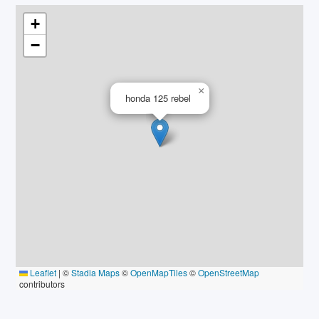
+
−
×
honda 125 rebel
Leaflet
|
©
Stadia Maps
©
OpenMapTiles
©
OpenStreetMap
contributors