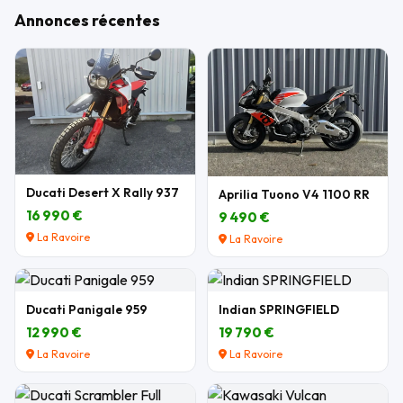
Annonces récentes
Ducati Desert X Rally 937
Aprilia Tuono V4 1100 RR
16 990 €
9 490 €
La Ravoire
La Ravoire
Ducati Panigale 959
Indian SPRINGFIELD
12 990 €
19 790 €
La Ravoire
La Ravoire