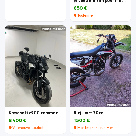
je vend ma ktm pour me acheter une autre moto
850 €
Toulenne
Kawasaki z900 comme neuve
Rieju mrt 70cc
8 400 €
1 500 €
Villeneuve-Loubet
Montmartin-sur-Mer