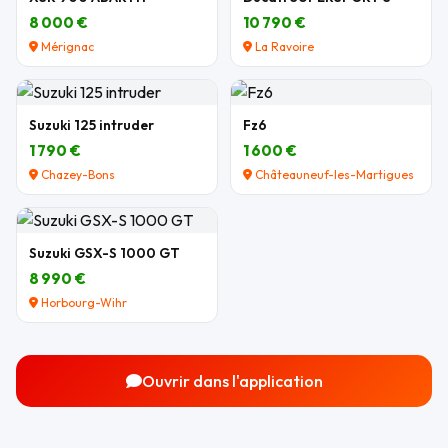
8 000 €
10 790 €
Mérignac
La Ravoire
Suzuki 125 intruder
Fz6
1 790 €
1 600 €
Chazey-Bons
Châteauneuf-les-Martigues
Suzuki GSX-S 1000 GT
8 990 €
Horbourg-Wihr
Ouvrir dans l'application