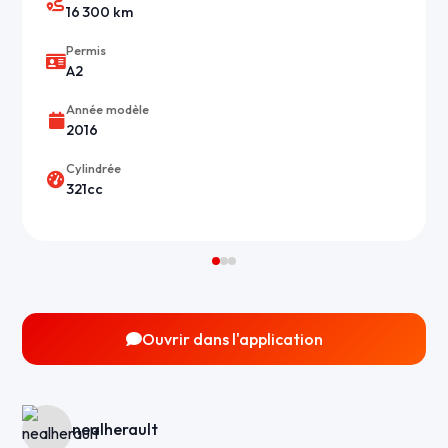
16 300 km
Permis
A2
Année modèle
2016
Cylindrée
321cc
Ouvrir dans l'application
nealherault