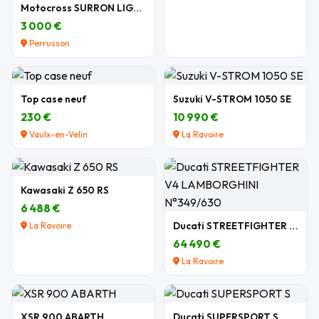
Motocross SURRON LIGHT BEE X 2026
3 000 €
Perrusson
Top case neuf
Suzuki V-STROM 1050 SE
230 €
10 990 €
Vaulx-en-Velin
La Ravoire
Kawasaki Z 650 RS
6 488 €
Ducati STREETFIGHTER V4 LAMBORGHINI N°349/630
La Ravoire
64 490 €
La Ravoire
XSR 900 ABARTH
Ducati SUPERSPORT S