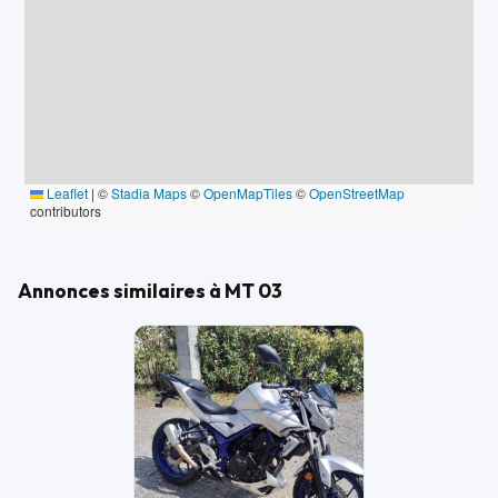
Leaflet
|
©
Stadia Maps
©
OpenMapTiles
©
OpenStreetMap
contributors
Annonces similaires à MT 03