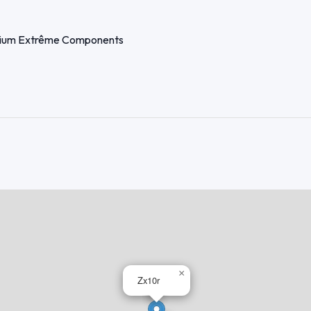
inium Extrême Components
ière
×
Zx10r
des joints.