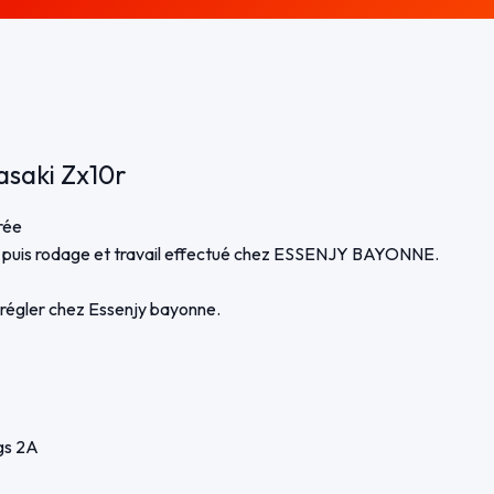
asaki Zx10r
rée
 puis rodage et travail effectué chez ESSENJY BAYONNE.
) régler chez Essenjy bayonne.
gs 2A