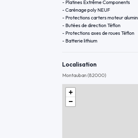
- Platines Extrême Components
- Carénage poly NEUF
- Protections carters moteur alum
- Butées de direction Téflon
- Protections axes de roues Téflon
- Batterie lithium
- Feu arrière Extrême Components
- Protections châssis GB Racing
- Dent de requin GB Racing
Localisation
- Kit chaîne 520 avec couronnes
Montauban (82000)
- Plaquettes Brembo 204
- Commodos racing taillés masse
+
- Bouchon de réservoir rapide
−
- Durites de frein aviation avant arr
- Régulateur déplacé
- Maître cylindre Brembo neuf.
- Étriers révisés avec remplacement 