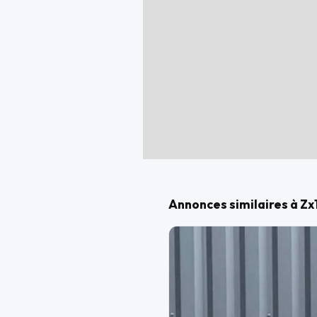
divers pièces de rechanges en stoc
La moto n'a jamais était immatricul
Annonces similaires à Zx