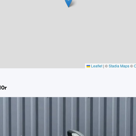
k
é, je possède le papier de chez Kawasaki France.
Leaflet
|
©
Stadia Maps
©
10r