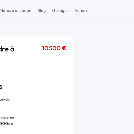
Motos d'occasion
Blog
Garages
Vendre
10 500 €
dre à
s
ermis
A
ylindrée
1000cc