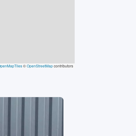
OpenMapTiles
©
OpenStreetMap
contributors