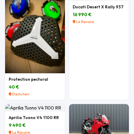
Ducati Desert X Rally 937
16 990 €
La Ravoire
Protection pectoral
40 €
Dachstein
Aprilia Tuono V4 1100 RR
9 490 €
La Ravoire