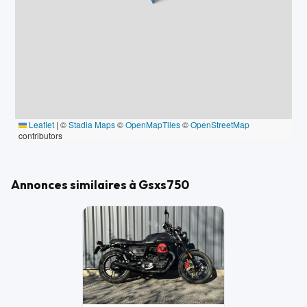
Leaflet
|
©
Stadia Maps
©
OpenMapTiles
©
OpenStreetMap
contributors
Annonces similaires à Gsxs750