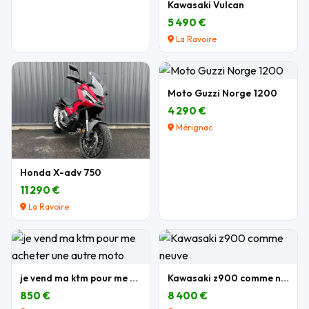
Kawasaki Vulcan
5 490 €
La Ravoire
Moto Guzzi Norge 1200
4 290 €
Mérignac
Honda X-adv 750
11 290 €
La Ravoire
je vend ma ktm pour me acheter une autre moto
Kawasaki z900 comme neuve
850 €
8 400 €