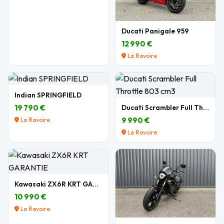
Ducati Panigale 959
12 990 €
La Ravoire
Indian SPRINGFIELD
19 790 €
Ducati Scrambler Full Throttle 803 cm3
9 990 €
La Ravoire
La Ravoire
Kawasaki ZX6R KRT GARANTIE
10 990 €
La Ravoire