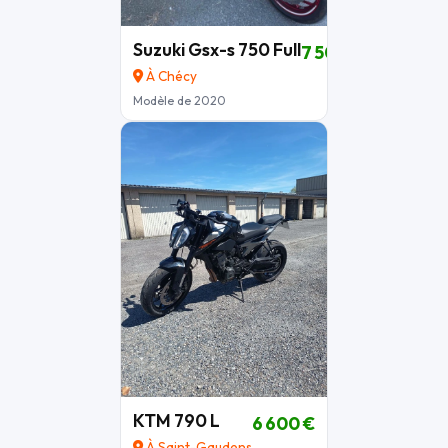
Suzuki Gsx-s 750 Full
7 500 €
À Chécy
Modèle de 2020
KTM 790 L
6 600 €
À Saint-Gaudens