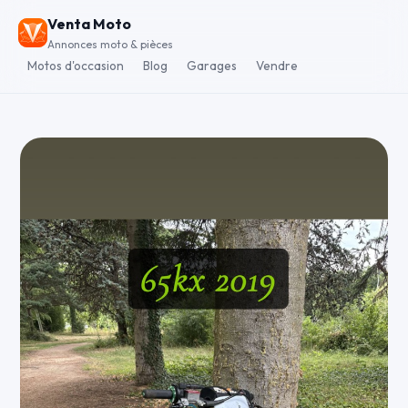
Venta Moto
Annonces moto & pièces
Motos d'occasion
Blog
Garages
Vendre