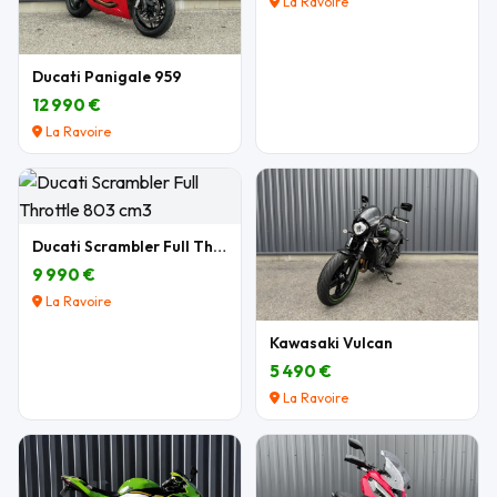
La Ravoire
Ducati Panigale 959
12 990 €
La Ravoire
Ducati Scrambler Full Throttle 803 cm3
9 990 €
La Ravoire
Kawasaki Vulcan
5 490 €
La Ravoire