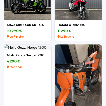
Kawasaki ZX6R KRT GARANTIE
Honda X-adv 750
10 990 €
11 290 €
La Ravoire
La Ravoire
Moto Guzzi Norge 1200
4 290 €
Mérignac