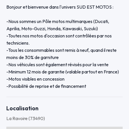
Bonjour et bienvenue dans l'univers SUD EST MOTOS :
-Nous sommes un Pôle motos multimarques (Ducati,
Aprilia, Moto-Guzzi, Honda, Kawasaki, Suzuki)
-Toutes nos motos d'occasion sont contrôlées par nos
techniciens.
-Tous les consommables sont remis à neuf, quand il reste
moins de 30% de garniture
-Nos véhicules sont également révisés pour la vente
-Minimum 12 mois de garantie (valable partout en France)
-Motos visibles en concession
-Possibilité de reprise et de financement
-Possibilité d'envoi de concession à concession partout en
France
Localisation
Ce Tuono V4 Factory est équipée des options suivantes :
La Ravoire (73490)
-Peinture de jantes or