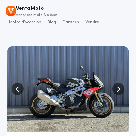
Venta Moto
Annonces moto & pièces
Motos d'occasion
Blog
Garages
Vendre