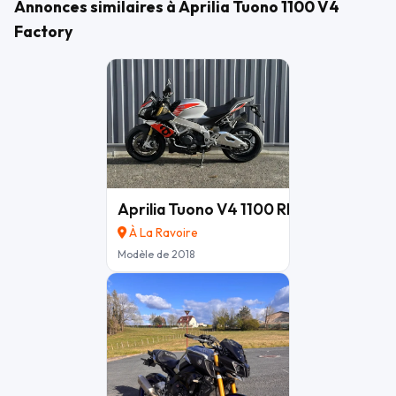
Référence annonce : 0001735
Annonces similaires à Aprilia Tuono 1100 V4
Factory
Aprilia Tuono V4 1100 RR
9 490 €
À La Ravoire
Modèle de 2018