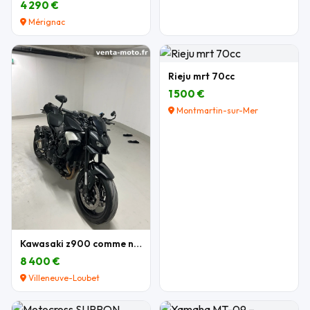
4 290 €
Mérignac
Rieju mrt 70cc
1 500 €
Montmartin-sur-Mer
Kawasaki z900 comme neuve
8 400 €
Villeneuve-Loubet