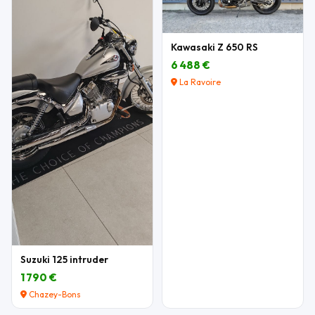
Kawasaki Z 650 RS
6 488 €
La Ravoire
Suzuki 125 intruder
1 790 €
Chazey-Bons