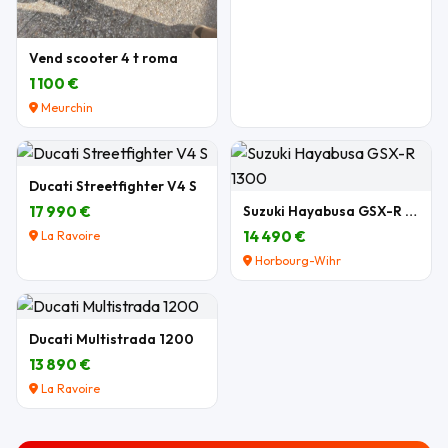
Vend scooter 4 t roma
1 100 €
Meurchin
Ducati Streetfighter V4 S
17 990 €
Suzuki Hayabusa GSX-R 1300
14 490 €
La Ravoire
Horbourg-Wihr
Ducati Multistrada 1200
13 890 €
La Ravoire