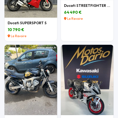
Ducati STREETFIGHTER V4 LAMBORGHINI N°349/630
64 490 €
La Ravoire
Ducati SUPERSPORT S
10 790 €
La Ravoire