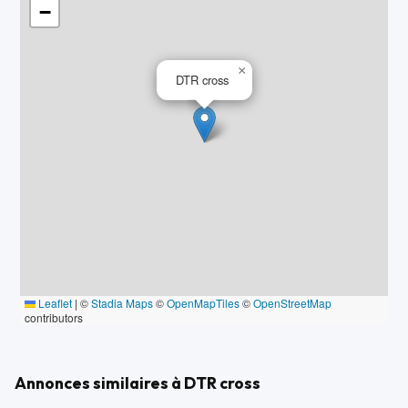
−
×
DTR cross
Leaflet
|
©
Stadia Maps
©
OpenMapTiles
©
OpenStreetMap
contributors
Annonces similaires à DTR cross